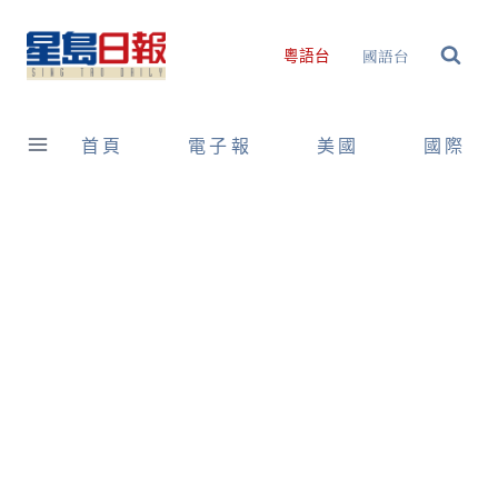
Skip
to
國語台
粵語台
content
首頁
電子報
美國
國際