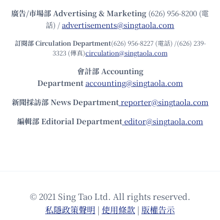
廣告/市場部
Advertising & Marketing
(626) 956-8200 (電
話) /
advertisements@singtaola.com
訂閱部 Circulation Department
(626) 956-8227 (電話) /(626) 239-
3323 (傳真)
circulation@singtaola.com
會計部 Accounting
Department
accounting@singtaola.com
新聞採訪部 News Department
reporter@singtaola.com
編輯部 Editorial Department
editor@singtaola.com
© 2021 Sing Tao Ltd. All rights reserved.
私隱政策聲明
|
使⽤條款
|
版權告⽰