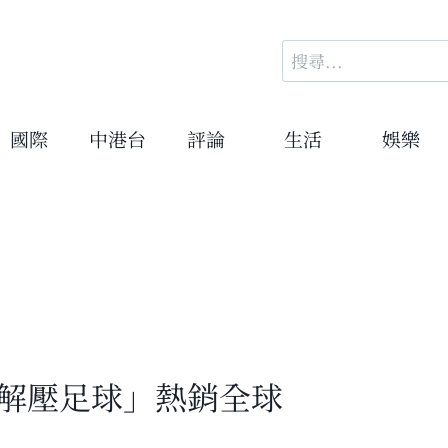
搜
尋
關
鍵
國際
中港台
評論
生活
娛樂
字:
「解壓足球」熱銷全球