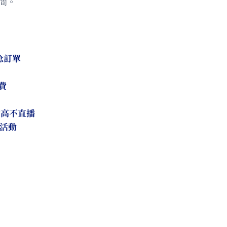
間。
急訂單
費
費高不直播
題活動