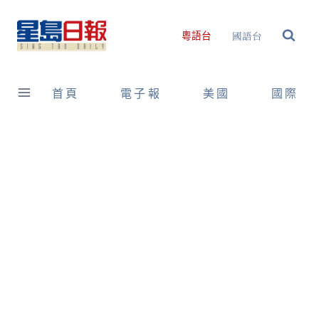
Skip
to
國語台
粵語台
content
首頁
電子報
美國
國際