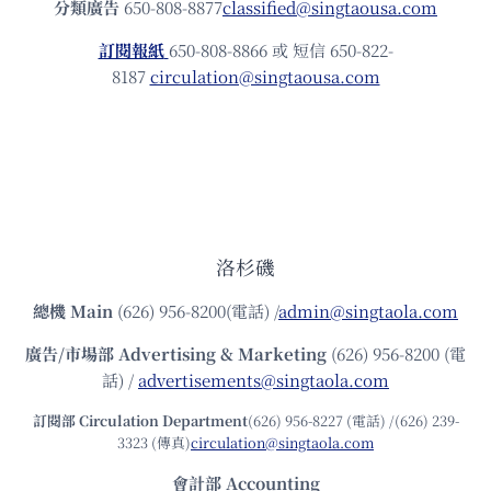
分類廣告
650-808-8877
classified@singtaousa.com
訂閱報紙
650-808-8866 或 短信 650-822-
8187
circulation@singtaousa.com
洛杉磯
總機
Main
(626) 956-8200(電話) /
admin@singtaola.com
廣告/市場部
Advertising & Marketing
(626) 956-8200 (電
話) /
advertisements@singtaola.com
訂閱部 Circulation Department
(626) 956-8227 (電話) /(626) 239-
3323 (傳真)
circulation@singtaola.com
會計部 Accounting