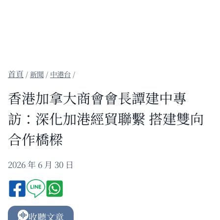
/
新聞
/
中港台
/
香港加拿大商會會長譚建中專
訪：深化加港經貿聯繫 搭建雙向
合作橋樑
2026 年 6 月 30 日
收聽文章