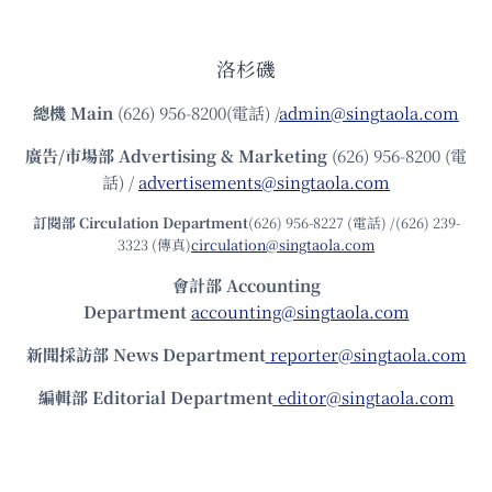
洛杉磯
總機
Main
(626) 956-8200(電話) /
admin@singtaola.com
廣告/市場部
Advertising & Marketing
(626) 956-8200 (電
話) /
advertisements@singtaola.com
訂閱部 Circulation Department
(626) 956-8227 (電話) /(626) 239-
3323 (傳真)
circulation@singtaola.com
會計部 Accounting
Department
accounting@singtaola.com
新聞採訪部 News Department
reporter@singtaola.com
編輯部 Editorial Department
editor@singtaola.com