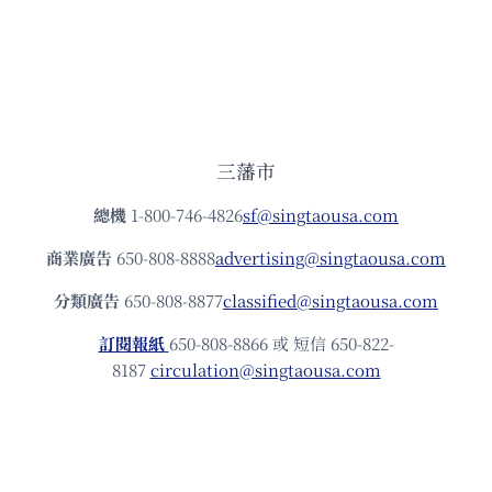
三藩市
總機
1-800-746-4826
sf@singtaousa.com
商業廣告
650-808-8888
advertising@singtaousa.com
分類廣告
650-808-8877
classified@singtaousa.com
訂閱報紙
650-808-8866 或 短信 650-822-
8187
circulation@singtaousa.com