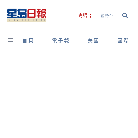
Skip
to
國語台
粵語台
content
首頁
電子報
美國
國際