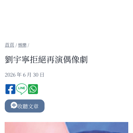
/
娛樂
/
劉宇寧拒絕再演偶像劇
2026 年 6 月 30 日
收聽文章