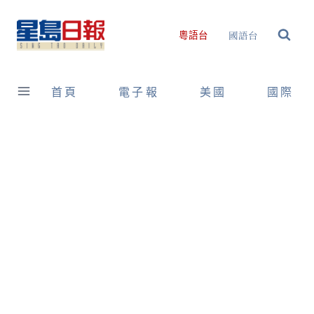
Skip
to
國語台
粵語台
content
首頁
電子報
美國
國際