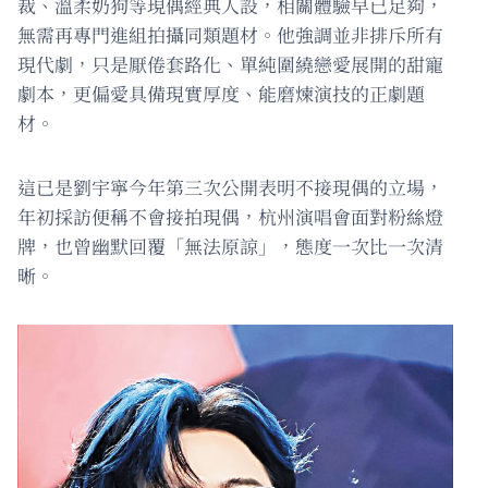
裁、溫柔奶狗等現偶經典人設，相關體驗早已足夠，
無需再專門進組拍攝同類題材。他強調並非排斥所有
現代劇，只是厭倦套路化、單純圍繞戀愛展開的甜寵
劇本，更偏愛具備現實厚度、能磨煉演技的正劇題
材。
這已是劉宇寧今年第三次公開表明不接現偶的立場，
年初採訪便稱不會接拍現偶，杭州演唱會面對粉絲燈
牌，也曾幽默回覆「無法原諒」，態度一次比一次清
晰。