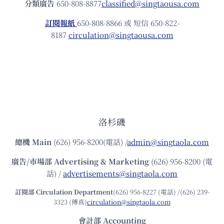
分類廣告
650-808-8877
classified@singtaousa.com
訂閱報紙
650-808-8866 或 短信 650-822-
8187
circulation@singtaousa.com
洛杉磯
總機
Main
(626) 956-8200(電話) /
admin@singtaola.com
廣告/市場部
Advertising & Marketing
(626) 956-8200 (電
話) /
advertisements@singtaola.com
訂閱部 Circulation Department
(626) 956-8227 (電話) /(626) 239-
3323 (傳真)
circulation@singtaola.com
會計部 Accounting