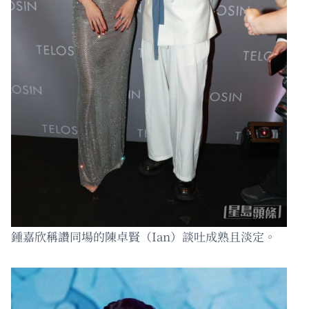
鍾嘉欣稱讚同場的陳卓賢（Ian）談吐成熟且淡定。