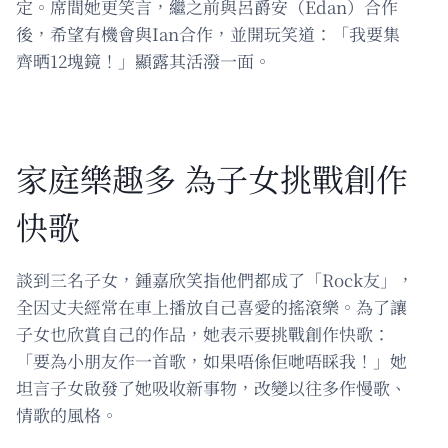
定。席間她更笑言，繼之前與呂爵安（Edan）合作
後，希望有機會與Ian合作，並開玩笑道：「我要集
齊晒12塊鏡！」顯露其活潑一面。
家庭樂趣多 為子女挑戰創作
快歌
談到三名子女，鍾嘉欣笑指他們都成了「Rock友」，
全因丈夫經常在車上播放自己喜愛的搖滾樂。為了讓
子女也欣賞自己的作品，她表示要挑戰創作快歌：
「要為小朋友作一首歌，如果唔係佢哋唔睬我！」她
坦言子女啟發了她吸收新事物，改變以往多作慢歌、
情歌的風格。