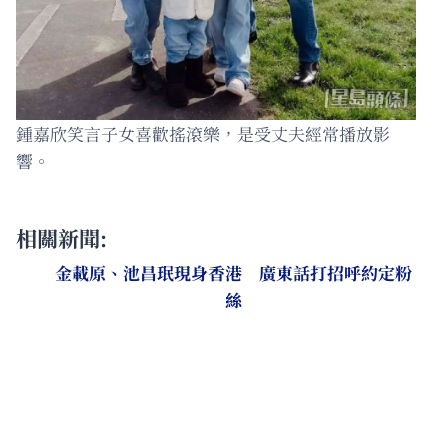
鍾嘉欣笑言子女喜歡搖滾樂，是受丈夫經常播放影
響。
相關新聞:
金載原、池昌珉現身香港 廣東話打招呼約定粉
絲