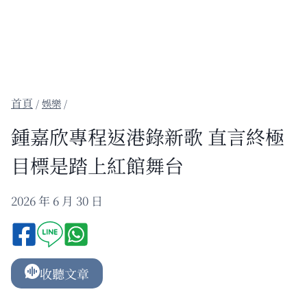
/
娛樂
/
鍾嘉欣專程返港錄新歌 直言終極
目標是踏上紅館舞台
2026 年 6 月 30 日
收聽文章