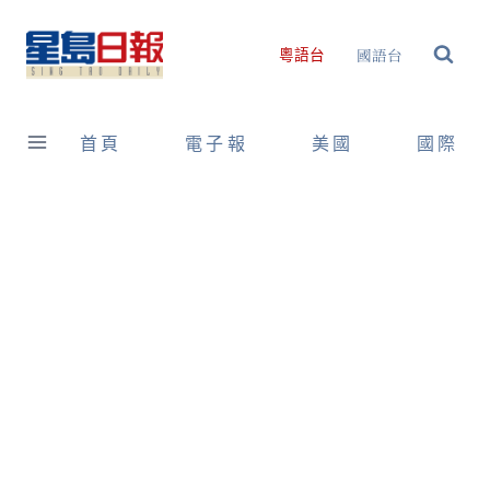
Skip
to
國語台
粵語台
content
首頁
電子報
美國
國際