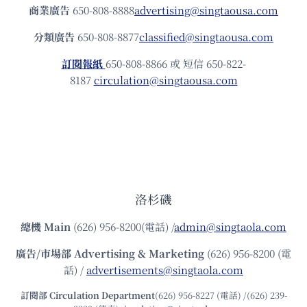
商業廣告
650-808-8888
advertising@singtaousa.com
分類廣告
650-808-8877
classified@singtaousa.com
訂閱報紙
650-808-8866 或 短信 650-822-
8187
circulation@singtaousa.com
洛杉磯
總機
Main
(626) 956-8200(電話) /
admin@singtaola.com
廣告/市場部
Advertising & Marketing
(626) 956-8200 (電
話) /
advertisements@singtaola.com
訂閱部 Circulation Department
(626) 956-8227 (電話) /(626) 239-