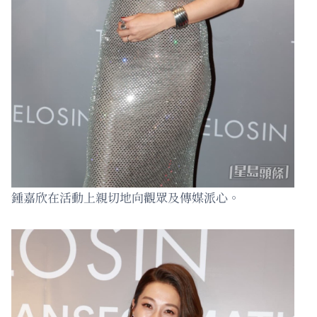
鍾嘉欣在活動上親切地向觀眾及傳媒派心。