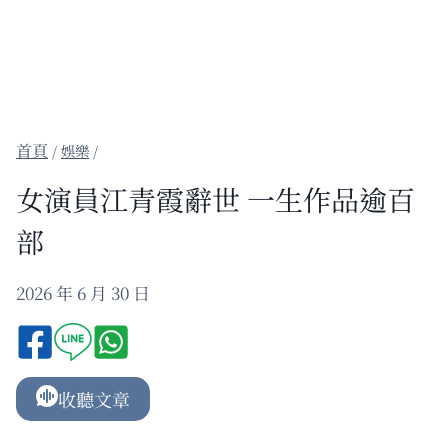
/
娛樂
/
女演員江青霞辭世 一生作品逾百
部
2026 年 6 月 30 日
收聽文章