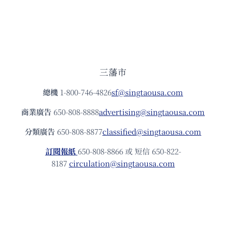
三藩市
總機
1-800-746-4826
sf@singtaousa.com
商業廣告
650-808-8888
advertising@singtaousa.com
分類廣告
650-808-8877
classified@singtaousa.com
訂閱報紙
650-808-8866 或 短信 650-822-
8187
circulation@singtaousa.com