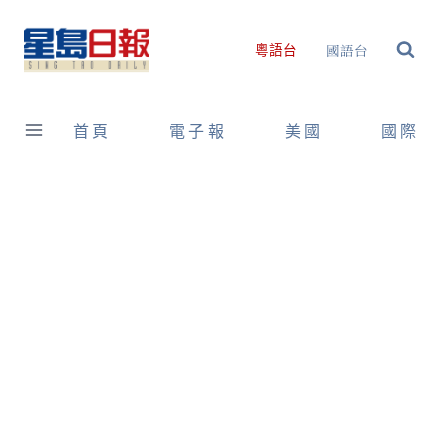
Skip
to
國語台
粵語台
content
首頁
電子報
美國
國際