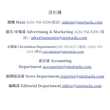
洛杉磯
總機
Main
(626) 956-8200(電話) /
admin@singtaola.com
廣告/市場部
Advertising & Marketing
(626) 956-8200 (電
話) /
advertisements@singtaola.com
訂閱部 Circulation Department
(626) 956-8227 (電話) /(626) 239-
3323 (傳真)
circulation@singtaola.com
會計部 Accounting
Department
accounting@singtaola.com
新聞採訪部 News Department
reporter@singtaola.com
編輯部 Editorial Department
editor@singtaola.com