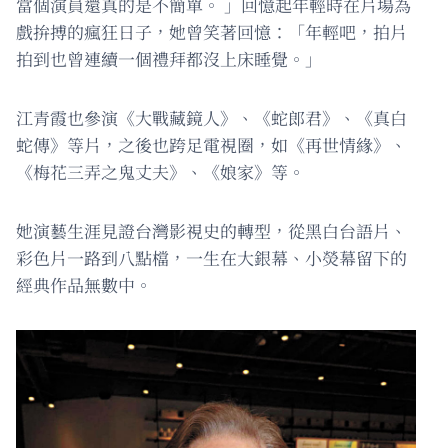
當個演員還真的是不簡單。 」回憶起年輕時在片場為
戲拚搏的瘋狂日子，她曾笑著回憶：「年輕吧，拍片
拍到也曾連續一個禮拜都沒上床睡覺。」
江青霞也參演《大戰藏鏡人》、《蛇郎君》、《真白
蛇傳》等片，之後也跨足電視圈，如《再世情緣》、
《梅花三弄之鬼丈夫》、《娘家》等。
她演藝生涯見證台灣影視史的轉型，從黑白台語片、
彩色片一路到八點檔，一生在大銀幕、小熒幕留下的
經典作品無數中。