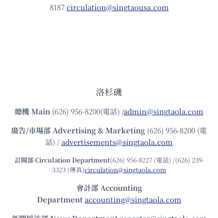
8187
circulation@singtaousa.com
洛杉磯
總機
Main
(626) 956-8200(電話) /
admin@singtaola.com
廣告/市場部
Advertising & Marketing
(626) 956-8200 (電
話) /
advertisements@singtaola.com
訂閱部 Circulation Department
(626) 956-8227 (電話) /(626) 239-
3323 (傳真)
circulation@singtaola.com
會計部 Accounting
Department
accounting@singtaola.com