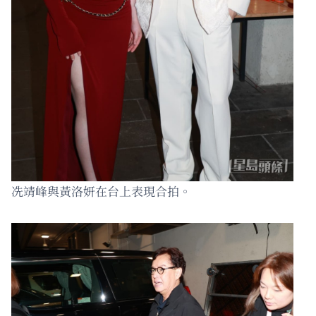
冼靖峰與黃洛妍在台上表現合拍。