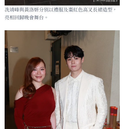
冼靖峰與黃洛妍分別以禮服及棗紅色高叉長裙造型，
亮相回歸晚會舞台。