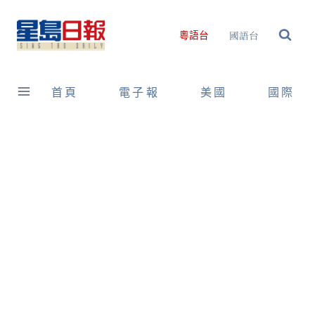
Skip
to
國語台
粵語台
content
首頁
電子報
美國
國際