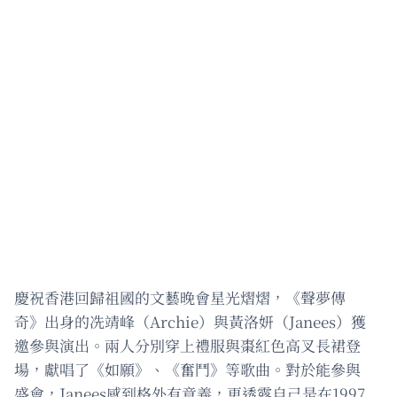
慶祝香港回歸祖國的文藝晚會星光熠熠，《聲夢傳
奇》出身的冼靖峰（Archie）與黃洛妍（Janees）獲
邀參與演出。兩人分別穿上禮服與棗紅色高叉長裙登
場，獻唱了《如願》、《奮鬥》等歌曲。對於能參與
盛會，Janees感到格外有意義，更透露自己是在1997