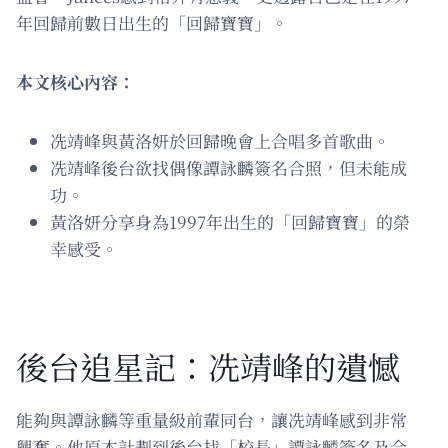
年回歸前數日出生的「回歸寶寶」。
本文核心內容：
冼靖峰與黃洛妍於回歸晚會上合唱多首歌曲。
冼靖峰後台欲找偶像譚詠麟簽名合照，但未能成
功。
黃洛妍分享身為1997年出生的「回歸寶寶」的榮
幸感受。
後台追星記：冼靖峰的遺憾
能夠與譚詠麟等重量級前輩同台，讓冼靖峰感到非常
興奮。他原本計劃到後台找「校長」譚詠麟簽名及合