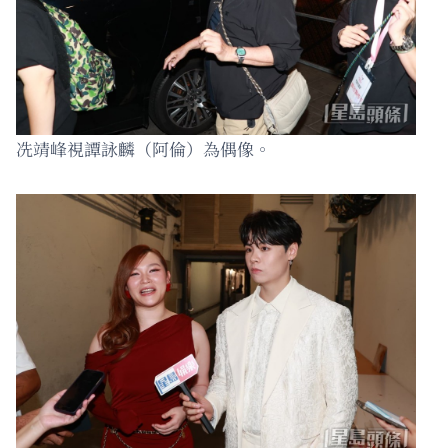
冼靖峰視譚詠麟（阿倫）為偶像。