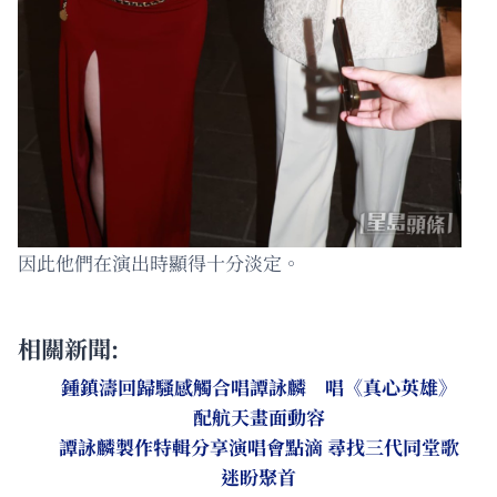
因此他們在演出時顯得十分淡定。
相關新聞:
鍾鎮濤回歸騷感觸合唱譚詠麟 唱《真心英雄》
配航天畫面動容
譚詠麟製作特輯分享演唱會點滴 尋找三代同堂歌
迷盼聚首