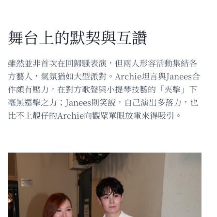
舞台上的默契與互讚
雖然並非首次在回歸騷表演，但兩人形容活動集結各
方藝人，氣氛猶如大型派對。Archie坦言與Janees合
作頗有壓力，在對方歌聲與小提琴技藝的「夾擊」下
毫無還擊之力；Janees則笑說，自己演出多落力，也
比不上靚仔的Archie向觀眾單眼放電來得吸引。