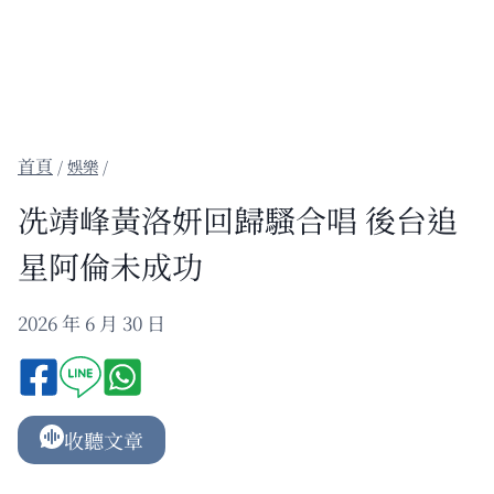
/
娛樂
/
冼靖峰黃洛妍回歸騷合唱 後台追
星阿倫未成功
2026 年 6 月 30 日
收聽文章