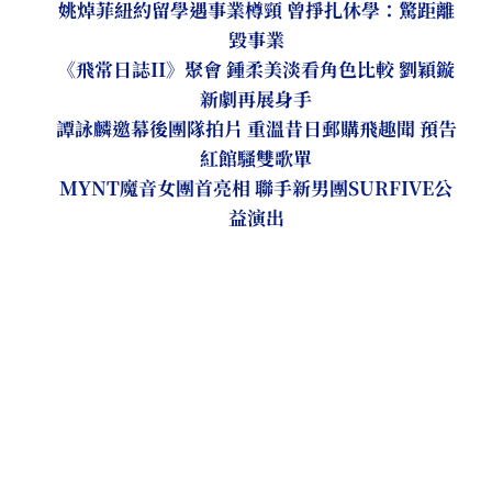
姚焯菲紐約留學遇事業樽頸 曾掙扎休學：驚距離
毀事業
《飛常日誌II》聚會 鍾柔美淡看角色比較 劉穎鏇
新劇再展身手
譚詠麟邀幕後團隊拍片 重溫昔日郵購飛趣聞 預告
紅館騷雙歌單
MYNT魔音女團首亮相 聯手新男團SURFIVE公
益演出