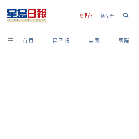
Skip
to
國語台
粵語台
content
首頁
電子報
美國
國際