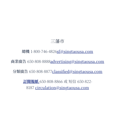
三藩市
總機
1-800-746-4826
sf@singtaousa.com
商業廣告
650-808-8888
advertising@singtaousa.com
分類廣告
650-808-8877
classified@singtaousa.com
訂閱報紙
650-808-8866 或 短信 650-822-
8187
circulation@singtaousa.com