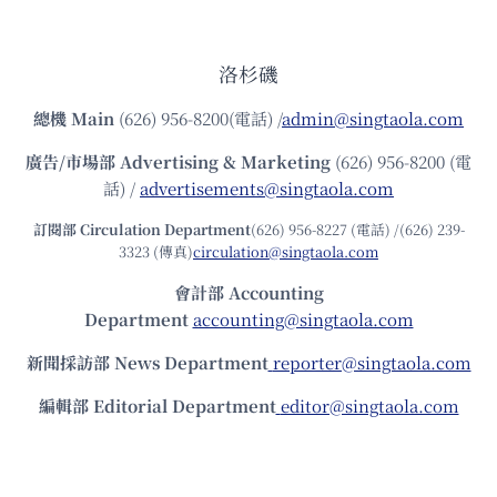
洛杉磯
總機
Main
(626) 956-8200(電話) /
admin@singtaola.com
廣告/市場部
Advertising & Marketing
(626) 956-8200 (電
話) /
advertisements@singtaola.com
訂閱部 Circulation Department
(626) 956-8227 (電話) /(626) 239-
3323 (傳真)
circulation@singtaola.com
會計部 Accounting
Department
accounting@singtaola.com
新聞採訪部 News Department
reporter@singtaola.com
編輯部 Editorial Department
editor@singtaola.com