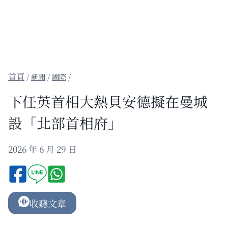
/
新聞
/
國際
/
下任英首相大熱貝安德擬在曼城
設「北部首相府」
2026 年 6 月 29 日
收聽文章