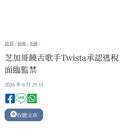
/
新聞
/
美國
/
芝加哥饒舌歌手Twista承認逃稅
面臨監禁
2026 年 6 月 29 日
收聽文章