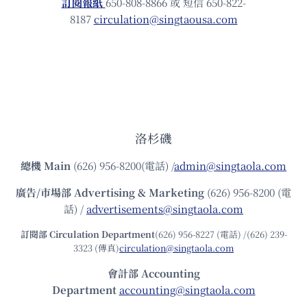
訂閱報紙
650-808-8866 或 短信 650-822-
8187
circulation@singtaousa.com
洛杉磯
總機
Main
(626) 956-8200(電話) /
admin@singtaola.com
廣告/市場部
Advertising & Marketing
(626) 956-8200 (電
話) /
advertisements@singtaola.com
訂閱部 Circulation Department
(626) 956-8227 (電話) /(626) 239-
3323 (傳真)
circulation@singtaola.com
會計部 Accounting
Department
accounting@singtaola.com