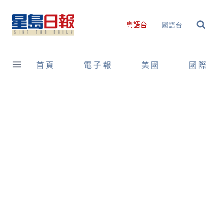
Skip
to
國語台
粵語台
content
首頁
電子報
美國
國際