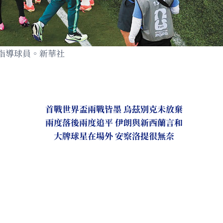
指導球員。新華社
首戰世界盃兩戰皆墨 烏茲別克未放棄
兩度落後兩度追平 伊朗與新西蘭言和
大牌球星在場外 安察洛提很無奈