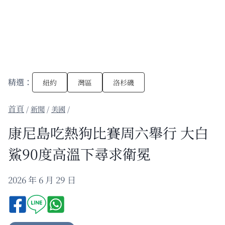
精選：
紐約
灣區
洛杉磯
/
新聞
/
美國
/
康尼島吃熱狗比賽周六舉行 大白
鯊90度高溫下尋求衛冕
2026 年 6 月 29 日