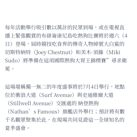
每年活動舉行吸引數以萬計的民眾到場，或在電視直
播上緊張觀賞的布碌崙康尼島吃熱狗比賽將於週六（4
日）登場，屆時競技吃食界的傳奇人物綽號大白鯊的
切斯特納特（Joey Chestnut）和美木·須藤（Miki
Sudo）將準備在這項國際熱狗大胃王錦標賽”尋求衛
冕。
這場堪稱獨一無二的年度盛事將於7月4日舉行，地點
位於衝浪大道（Surf Avenue）與史迪維爾大道
（Stillwell Avenue）交匯處的 納登熱狗
（Nathan’s Famous）旗艦店外舉行；預計將有數
千名觀眾聚集於此，在現場共同見證這一全球知名的
夏季盛會。