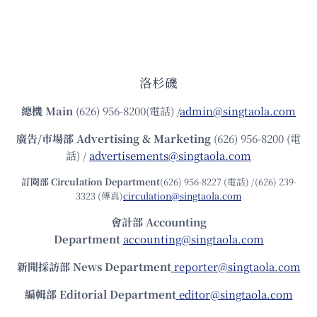
洛杉磯
總機
Main
(626) 956-8200(電話) /
admin@singtaola.com
廣告/市場部
Advertising & Marketing
(626) 956-8200 (電
話) /
advertisements@singtaola.com
訂閱部 Circulation Department
(626) 956-8227 (電話) /(626) 239-
3323 (傳真)
circulation@singtaola.com
會計部 Accounting
Department
accounting@singtaola.com
新聞採訪部 News Department
reporter@singtaola.com
編輯部 Editorial Department
editor@singtaola.com