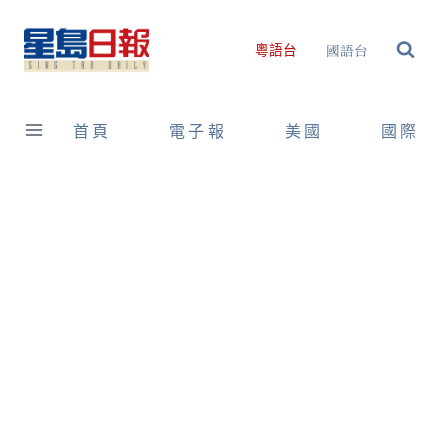
Skip
to
國語台
粵語台
content
首頁
電子報
美國
國際