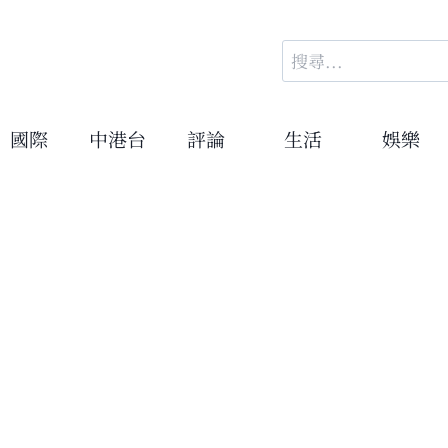
搜
尋
關
鍵
國際
中港台
評論
生活
娛樂
字: