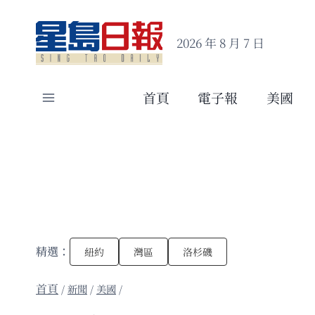
Skip
to
2026 年 8 月 7 日
content
首頁
電子報
美國
精選：
紐約
灣區
洛杉磯
/
新聞
/
美國
/