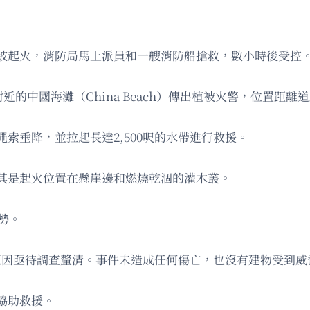
被起火，消防局馬上派員和一艘消防船搶救，數小時後受控
f）附近的中國海灘（China Beach）傳出植被火警，位置距
索垂降，並拉起長達2,500呎的水帶進行救援。
其是起火位置在懸崖邊和燃燒乾涸的灌木叢。
勢。
火原因亟待調查釐清。事件未造成任何傷亡，也沒有建物受到威
協助救援。