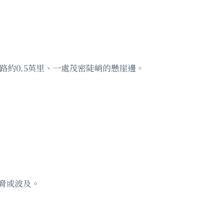
。
離道路約0.5英里、一處茂密陡峭的懸崖邊。
脅或波及。