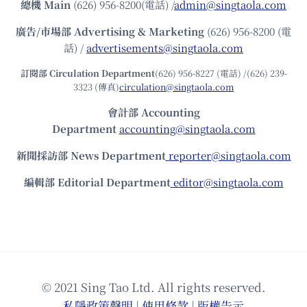
總機
Main
(626) 956-8200(電話) /
admin@singtaola.com
廣告/市場部
Advertising & Marketing
(626) 956-8200 (電
話) /
advertisements@singtaola.com
訂閱部 Circulation Department
(626) 956-8227 (電話) /(626) 239-
3323 (傳真)
circulation@singtaola.com
會計部 Accounting
Department
accounting@singtaola.com
新聞採訪部 News Department
reporter@singtaola.com
編輯部 Editorial Department
editor@singtaola.com
© 2021 Sing Tao Ltd. All rights reserved.
私隱政策聲明
|
使⽤條款
|
版權告⽰