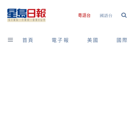
Skip
to
國語台
粵語台
content
首頁
電子報
美國
國際