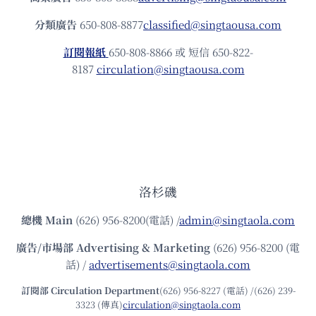
分類廣告
650-808-8877
classified@singtaousa.com
訂閱報紙
650-808-8866 或 短信 650-822-
8187
circulation@singtaousa.com
洛杉磯
總機
Main
(626) 956-8200(電話) /
admin@singtaola.com
廣告/市場部
Advertising & Marketing
(626) 956-8200 (電
話) /
advertisements@singtaola.com
訂閱部 Circulation Department
(626) 956-8227 (電話) /(626) 239-
3323 (傳真)
circulation@singtaola.com