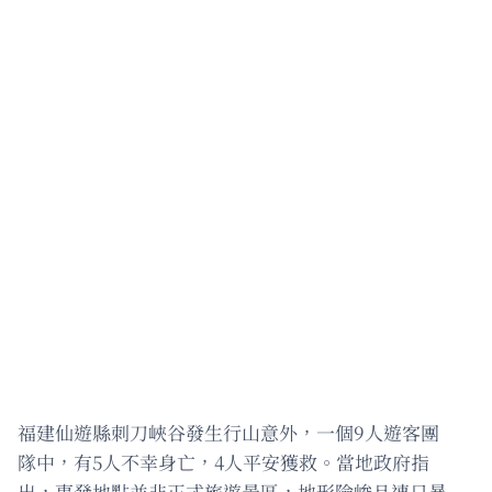
福建仙遊縣刺刀峽谷發生行山意外，一個9人遊客團
隊中，有5人不幸身亡，4人平安獲救。當地政府指
出，事發地點並非正式旅遊景區，地形險峻且連日暴