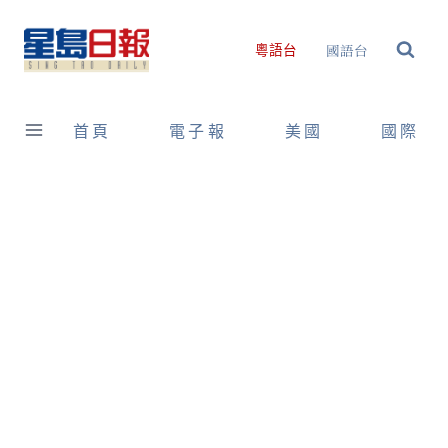
Skip
to
國語台
粵語台
content
首頁
電子報
美國
國際