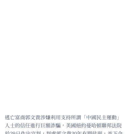
逃亡富商郭文貴涉嫌利用支持所謂「中國民主運動」
人士的信任進行巨額詐騙，美國紐約曼哈頓聯邦法院
於29日作出宣判，判處郭文貴30年有期徒刑，並下令