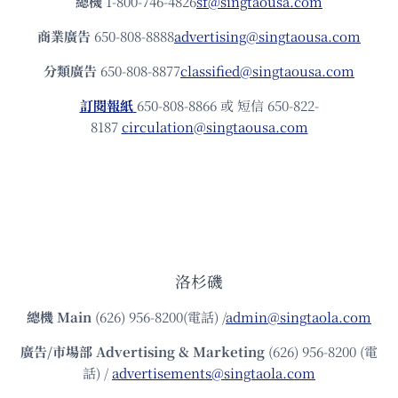
總機
1-800-746-4826
sf@singtaousa.com
商業廣告
650-808-8888
advertising@singtaousa.com
分類廣告
650-808-8877
classified@singtaousa.com
訂閱報紙
650-808-8866 或 短信 650-822-
8187
circulation@singtaousa.com
洛杉磯
總機
Main
(626) 956-8200(電話) /
admin@singtaola.com
廣告/市場部
Advertising & Marketing
(626) 956-8200 (電
話) /
advertisements@singtaola.com