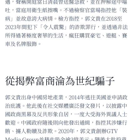
遇，聲稱開庭當日清晨曾送醫急救，並在押解途中嘔
吐，當庭用衛生紙擦嘴。不過檢察官當場指控他「裝
病」並故意誇大病情。檢方指控，郭文貴在2018至
2023年間犯下「令人震驚」的詐欺罪行，並透過非法
所得過著極度奢華的生活，瘋狂購買豪宅、遊艇、賽
車及名牌服飾。
從揭弊富商淪為世紀騙子
郭文貴出身中國房地產業，2014年逃往美國並申請政
治庇護。他此後在社交媒體廣泛發文發片，以披露中
國政商黑幕及反共形象自居，一度大受海外異議人士
歡迎。中國政府隨後則向他發出通緝，指控其涉嫌行
賄、擄人勒贖及詐欺。2020年，郭文貴創辦GTV
Media Group並藉此吸金逾3億美元。隨後大批投資