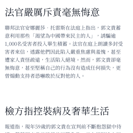
法官嚴厲斥責毫無悔意
聯邦法官安娜麗莎．托雷斯在法庭上指出，郭文貴蓄
意利用那些「渴望為中國帶來民主的人」，誘騙逾
1,000名受害者投入畢生積蓄。法官在庭上朗讀多封受
害者來信，透露他們因此陷入嚴重焦慮與羞愧，甚至
遭家人責怪疏遠，生活陷入絕境。然而，郭文貴卻毫
無悔意，甚至堅稱自己的行為沒有造成任何損失，更
曾煽動支持者恐嚇敢於反對他的人。
檢方指控裝病及奢華生活
報道指，現年59歲的郭文貴在宣判前不斷抱怨獄中待