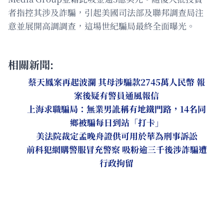
者指控其涉及詐騙，引起美國司法部及聯邦調查局注
意並展開高調調查，這場世紀騙局最終全面曝光。
相關新聞:
蔡天鳳案再起波瀾 其母涉騙款2745萬人民幣 報
案後疑有警員通風報信
上海求職騙局：無業男訛稱有地鐵門路，14名同
鄉被騙每日到站「打卡」
美法院裁定孟晚舟證供可用於華為刑事訴訟
前科犯網購警服冒充警察 吸粉逾三千後涉詐騙遭
行政拘留