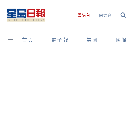
Skip
to
國語台
粵語台
content
首頁
電子報
美國
國際