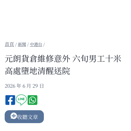
/
新聞
/
中港台
/
元朗貨倉維修意外 六旬男工十米
高處墮地清醒送院
2026 年 6 月 29 日
收聽文章