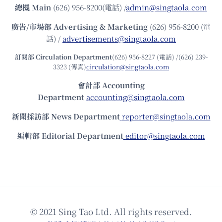
總機
Main
(626) 956-8200(電話) /
admin@singtaola.com
廣告/市場部
Advertising & Marketing
(626) 956-8200 (電
話) /
advertisements@singtaola.com
訂閱部 Circulation Department
(626) 956-8227 (電話) /(626) 239-
3323 (傳真)
circulation@singtaola.com
會計部 Accounting
Department
accounting@singtaola.com
新聞採訪部 News Department
reporter@singtaola.com
編輯部 Editorial Department
editor@singtaola.com
© 2021 Sing Tao Ltd. All rights reserved.