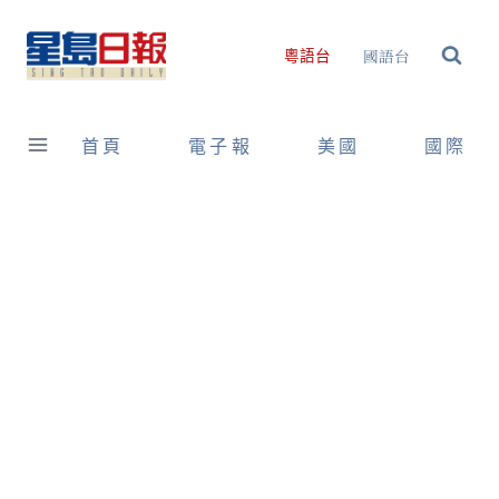
Skip
to
國語台
粵語台
content
首頁
電子報
美國
國際