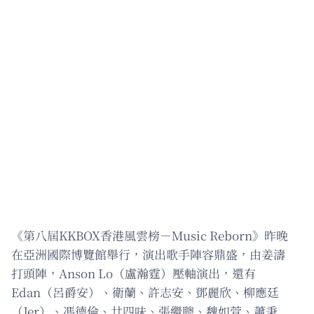
《第八屆KKBOX香港風雲榜－Music Reborn》昨晚
在亞洲國際博覽館舉行，演出歌手陣容鼎盛，由姜濤
打頭陣，Anson Lo（盧瀚霆）壓軸演出，還有
Edan（呂爵安）、衛蘭、許志安、鄧麗欣、柳應廷
（Jer）、馮德倫、廿四味、張繼聰、魏如萱、蕭秉