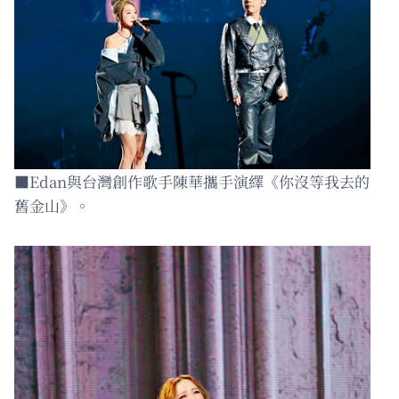
■Edan與台灣創作歌手陳華攜手演繹《你沒等我去的
舊金山》。