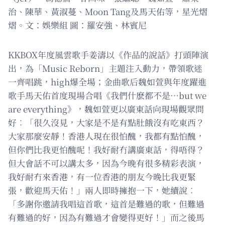
治、陳華、黃淑蔓、Moon Tang及馬天佑等，星光熠
熠。文：娛樂組 圖：羅安強、林賓尼
KKBOX年度風雲歌手姜濤以《作品的說話》打頭陣演
出，為「Music Reborn」主題注入動力，帶領歌迷
一齊唱跳，high爆全場；金曲歌后魏如萱與年度躍進
歌手馬天佑首度現場合唱《我們什麽都不是⋯but we
are everything》，魏如萱更以廣東話向現場觀眾問
好︰「很久沒見，大家是不是有點肚餓沒有吃東西？
大家那麼安靜！香港人現在很怕醜，我都有點怕醜，
但你們比我更怕醜呢！我好耐冇講廣東話，得唔得？
但大會話不可以講太多，因為今晚有很多精彩表演，
我好耐冇來香港，有一位香港的朋友今晚比我更緊
張，歡迎馬天佑！」兩人即時擁抱一下，她續說︰
「多謝你邀請我唱這首歌，這首是難過的歌，但難過
有難過的好，因為有難過才會變得更好！」而之後馬