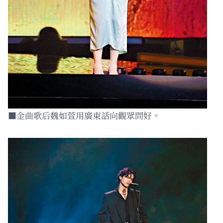
■金曲歌后魏如萱用廣東話向觀眾問好。