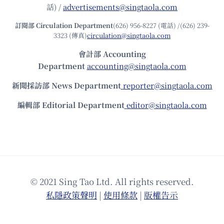
話) /
advertisements@singtaola.com
訂閱部 Circulation Department
(626) 956-8227 (電話) /(626) 239-
3323 (傳真)
circulation@singtaola.com
會計部 Accounting
Department
accounting@singtaola.com
新聞採訪部 News Department
reporter@singtaola.com
編輯部 Editorial Department
editor@singtaola.com
© 2021 Sing Tao Ltd. All rights reserved.
私隱政策聲明
|
使⽤條款
|
版權告⽰