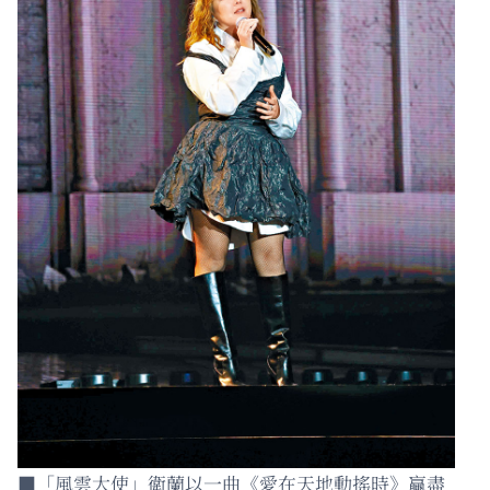
■「風雲大使」衛蘭以一曲《愛在天地動搖時》贏盡