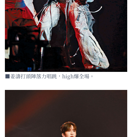
■姜濤打頭陣落力唱跳，high爆全場。