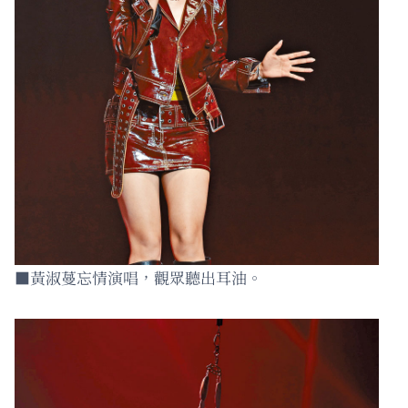
■黃淑蔓忘情演唱，觀眾聽出耳油。