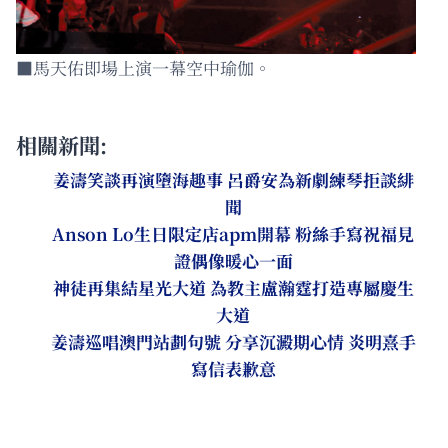
■馬天佑即場上演一幕空中瑜伽。
相關新聞:
姜濤笑談再演墮海趣事 呂爵安為新劇練琴拒談緋
聞
Anson Lo生日限定店apm開幕 粉絲手寫祝福見
證偶像暖心一面
神徒再集結星光大道 為教主盧瀚霆打造專屬慶生
大道
姜濤巡唱澳門站劃句號 分享沉澱期心情 炎明熹手
寫信表歉意