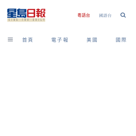
Skip
to
國語台
粵語台
content
首頁
電子報
美國
國際