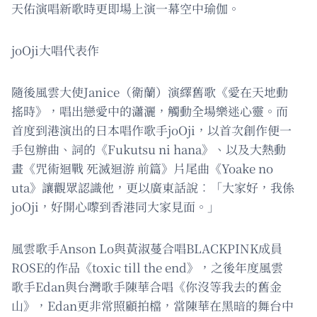
天佑演唱新歌時更即場上演一幕空中瑜伽。
joOji大唱代表作
隨後風雲大使Janice（衛蘭）演繹舊歌《愛在天地動
搖時》，唱出戀愛中的瀟灑，觸動全場樂迷心靈。而
首度到港演出的日本唱作歌手joOji，以首次創作便一
手包辦曲、詞的《Fukutsu ni hana》、以及大熱動
畫《咒術迴戰 死滅迴游 前篇》片尾曲《Yoake no
uta》讓觀眾認識他，更以廣東話說︰「大家好，我係
joOji，好開心嚟到香港同大家見面。」
風雲歌手Anson Lo與黃淑蔓合唱BLACKPINK成員
ROSE的作品《toxic till the end》，之後年度風雲
歌手Edan與台灣歌手陳華合唱《你沒等我去的舊金
山》，Edan更非常照顧拍檔，當陳華在黑暗的舞台中