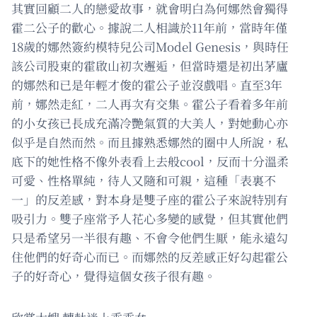
其實回顧二人的戀愛故事，就會明白為何娜然會獨得
霍二公子的歡心。據說二人相識於11年前，當時年僅
18歲的娜然簽約模特兒公司Model Genesis，與時任
該公司股東的霍啟山初次邂逅，但當時還是初出茅廬
的娜然和已是年輕才俊的霍公子並沒戲唱。直至3年
前，娜然走紅，二人再次有交集。霍公子看着多年前
的小女孩已長成充滿冷艷氣質的大美人，對她動心亦
似乎是自然而然。而且據熟悉娜然的圈中人所說，私
底下的她性格不像外表看上去般cool，反而十分溫柔
可愛、性格單純，待人又隨和可親，這種「表裏不
一」的反差感，對本身是雙子座的霍公子來說特別有
吸引力。雙子座常予人花心多變的感覺，但其實他們
只是希望另一半很有趣、不會令他們生厭，能永遠勾
住他們的好奇心而已。而娜然的反差感正好勾起霍公
子的好奇心，覺得這個女孩子很有趣。