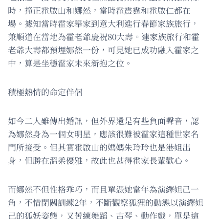
時，撞正霍啟山和娜然，當時霍震霆和霍啟仁都在
場。據知當時霍家舉家到意大利進行春節家族旅行，
兼順道在當地為霍老爺慶祝80大壽。連家族旅行和霍
老爺大壽都預埋娜然一份，可見她已成功融入霍家之
中，算是坐穩霍家未來新抱之位。
積極熱情的命定伴侶
如今二人雖傳出婚訊，但外界還是有些負面聲音，認
為娜然身為一個女明星，應該很難被霍家這種世家名
門所接受。但其實霍啟山的媽媽朱玲玲也是港姐出
身，但勝在溫柔優雅，故此也甚得霍家長輩歡心。
而娜然不但性格乖巧，而且單憑她當年為演繹妲己一
角，不惜閉關訓練2年，不斷觀察狐狸的動態以演繹妲
己的狐妖姿態，又苦練舞蹈、古琴、動作戲，單是這