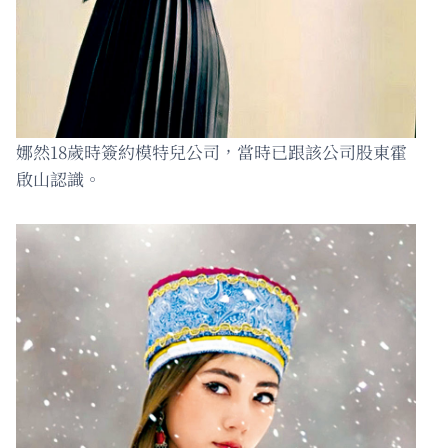
娜然18歲時簽約模特兒公司，當時已跟該公司股東霍
啟山認識。