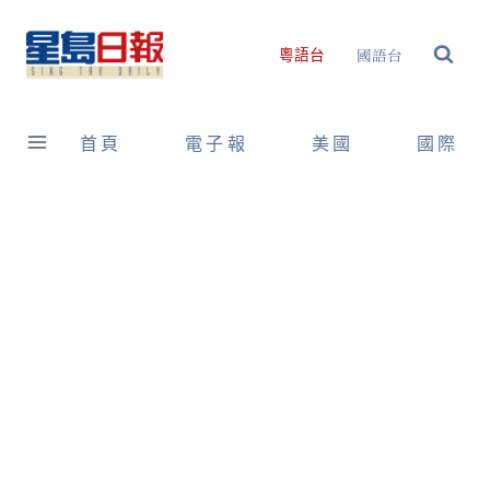
Skip
to
國語台
粵語台
content
首頁
電子報
美國
國際