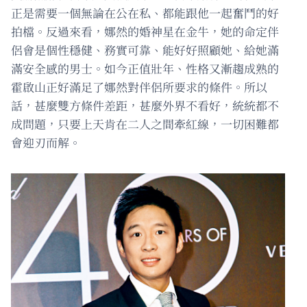
正是需要一個無論在公在私、都能跟他一起奮鬥的好
拍檔。反過來看，娜然的婚神星在金牛，她的命定伴
侶會是個性穩健、務實可靠、能好好照顧她、給她滿
滿安全感的男士。如今正值壯年、性格又漸趨成熟的
霍啟山正好滿足了娜然對伴侶所要求的條件。所以
話，甚麼雙方條件差距，甚麼外界不看好，統統都不
成問題，只要上天肯在二人之間牽紅線，一切困難都
會迎刃而解。