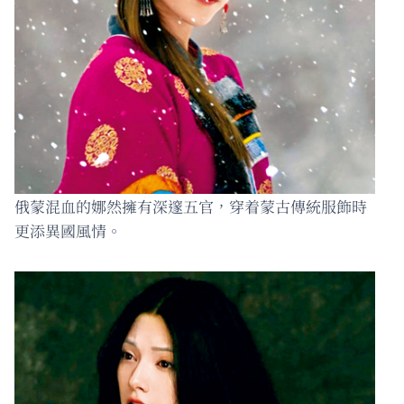
俄蒙混血的娜然擁有深邃五官，穿着蒙古傳統服飾時
更添異國風情。