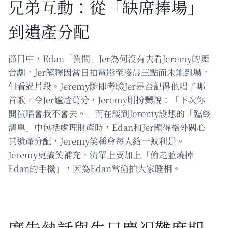
兄弟互動：從「缺席捧場」
到遺產分配
節目中，Edan「質問」Jer為何沒有去看Jeremy的舞
台劇，Jer解釋因當日拍電影至凌晨三點而未能到場，
但看過片段。Jeremy隨即考驗Jer是否記得他唱了哪
首歌，令Jer尷尬萬分，Jeremy則扮嬲說：「下次你
開演唱會我不會去。」而在談到Jeremy設想的「臨終
清單」中包括處理財產時，Edan和Jer顯得格外關心
其遺產分配，Jeremy笑稱會每人給一蚊利是。
Jeremy更搞笑補充，清單上要加上「偷走並燒掉
Edan的手機」，因為Edan常偷拍大家睡相。
廣告熱話與生日慶祝難度期