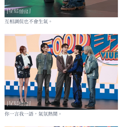
互相調侃也不會生氣。
你一言我一語，氣氛熱鬧。