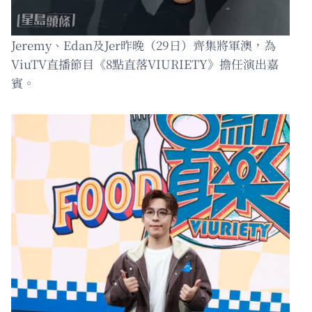
Jeremy、Edan及Jer昨晚（29日）齊集將軍澳，為
ViuTV直播節目《8點直落VIURIETY》擔任演出嘉
賓。