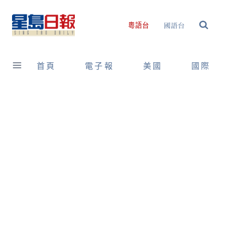
Skip
to
國語台
粵語台
content
首頁
電子報
美國
國際