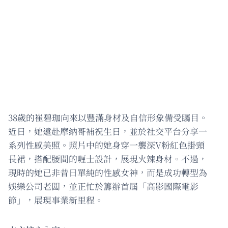
38歲的崔碧珈向來以豐滿身材及自信形象備受矚目。
近日，她遠赴摩納哥補祝生日，並於社交平台分享一
系列性感美照。照片中的她身穿一襲深V粉紅色掛頸
長裙，搭配腰間的喱士設計，展現火辣身材。不過，
現時的她已非昔日單純的性感女神，而是成功轉型為
娛樂公司老闆，並正忙於籌辦首屆「高影國際電影
節」，展現事業新里程。