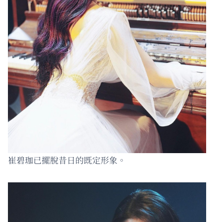
崔碧珈已擺脫昔日的既定形象。