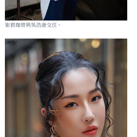
崔碧珈曾與吳浩康交往。