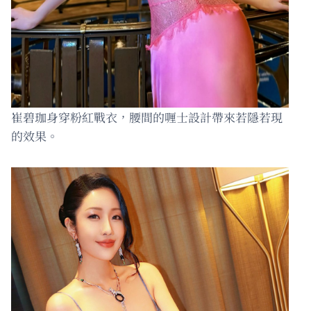
崔碧珈身穿粉紅戰衣，腰間的喱士設計帶來若隱若現
的效果。