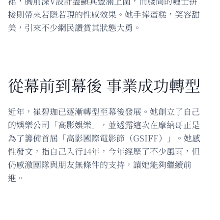
裙，胸前深V設計盡顯其豐滿上圍，而腰間的喱士拼
接則帶來若隱若現的性感效果。她手捧蛋糕，笑容甜
美，引來不少網民讚賞其狀態大勇。
從幕前到幕後 事業成功轉型
近年，崔碧珈已逐漸轉型至幕後發展。她創立了自己
的娛樂公司「高影娛樂」，並透露這次在摩納哥正是
為了籌備首屆「高影國際電影節（GSIFF）」。她感
性發文，指自己入行14年，今年經歷了不少風雨，但
仍感激團隊與朋友無條件的支持，讓她能夠繼續前
進。