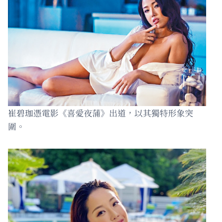
崔碧珈憑電影《喜愛夜蒲》出道，以其獨特形象突
圍。