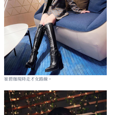
崔碧珈現時走才女路線。