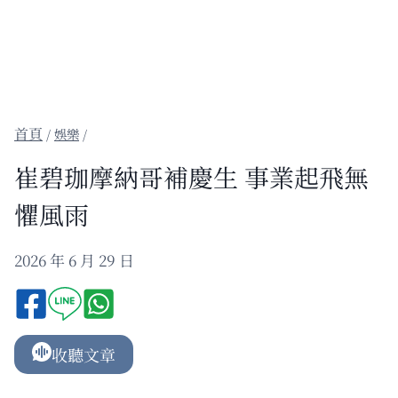
/
娛樂
/
崔碧珈摩納哥補慶生 事業起飛無
懼風雨
2026 年 6 月 29 日
收聽文章