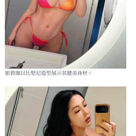
崔碧珈以比堅尼造型展示其健美身材。