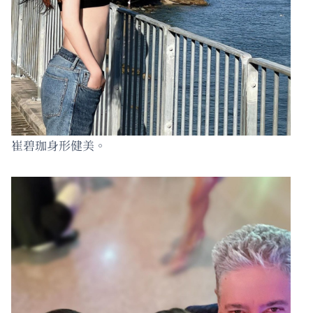
崔碧珈身形健美。