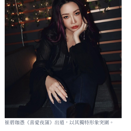
崔碧珈憑《喜愛夜蒲》出道，以其獨特形象突圍。