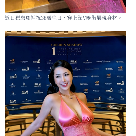
近日崔碧珈補祝38歲生日，穿上深V晚裝展現身材。