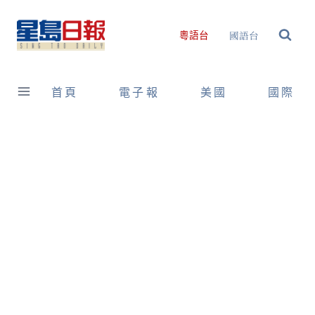
Skip
to
國語台
粵語台
content
首頁
電子報
美國
國際