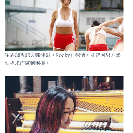
崔碧珈否認與鄭健樂（Rocky）戀情，並曾因男方熱
烈追求而感到困擾。