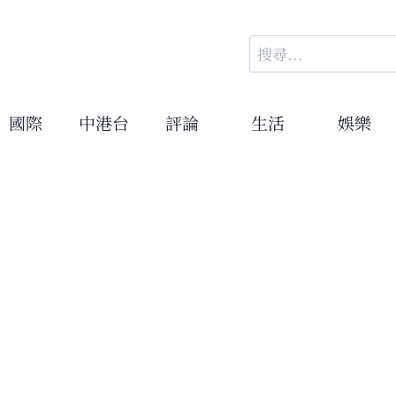
搜
尋
關
鍵
國際
中港台
評論
生活
娛樂
字: