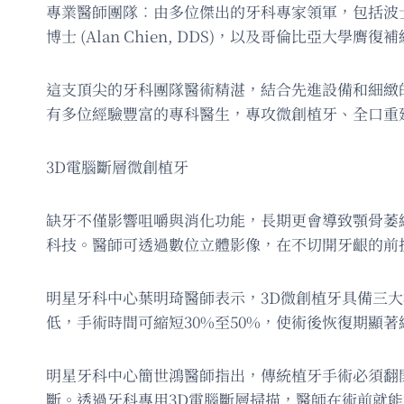
專業醫師團隊︰由多位傑出的牙科專家領軍，包括波士頓大
博士 (Alan Chien, DDS)，以及哥倫比亞大學膺復補綴
這支頂尖的牙科團隊醫術精湛，結合先進設備和細緻
有多位經驗豐富的專科醫生，專攻微創植牙、全口重建、
3D電腦斷層微創植牙
缺牙不僅影響咀嚼與消化功能，長期更會導致顎骨萎縮
科技。醫師可透過數位立體影像，在不切開牙齦的前
明星牙科中心葉明琦醫師表示，3D微創植牙具備三
低，手術時間可縮短30%至50%，使術後恢復期顯
明星牙科中心簡世鴻醫師指出，傳統植牙手術必須翻
斷。透過牙科專用3D電腦斷層掃描，醫師在術前就