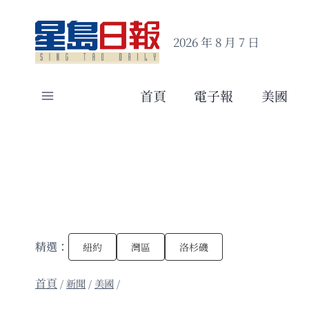
Skip
to
2026 年 8 月 7 日
content
首頁
電子報
美國
精選：
紐約
灣區
洛杉磯
/
新聞
/
美國
/