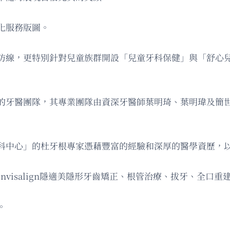
化服務版圖。
防線，更特別針對兒童族群開設「兒童牙科保健」與「舒心
的牙醫團隊，其專業團隊由資深牙醫師葉明琦、葉明瑋及簡
科中心」的杜牙根專家憑藉豐富的經驗和深厚的醫學資歷，
visalign隱適美隱形牙齒矯正、根管治療、拔牙、全口
。