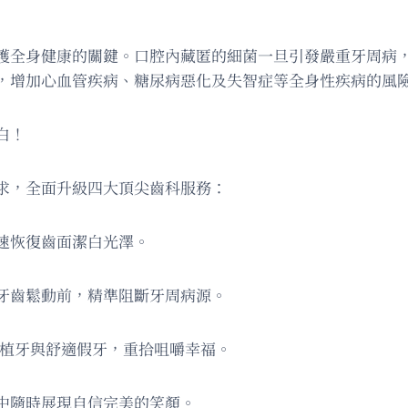
護全身健康的關鍵。口腔內藏匿的細菌一旦引發嚴重牙周病
，增加心血管疾病、糖尿病惡化及失智症等全身性疾病的風
白！
求，全面升級四大頂尖齒科服務：
速恢復齒面潔白光澤。
牙齒鬆動前，精準阻斷牙周病源。
創植牙與舒適假牙，重拾咀嚼幸福。
中隨時展現自信完美的笑顏。