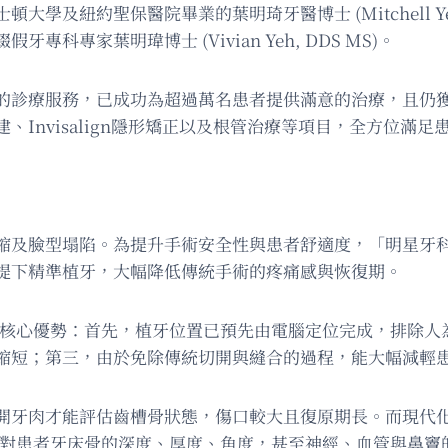
學及紐約聖保醫院畢業的葉明琦牙醫博士 (Mitchell Y
假牙專科專家葉明瑋博士 (Vivian Yeh, DDS MS)。
的診療服務，已成功為超過萬名患者提供滿意的治療，且仍
Invisalign隱形矯正以及根管治療等項目，全方位滿
及臉型塌陷。為提升手術安全性與患者舒適度，「明星牙科中
提下精準植牙，大幅降低傳統手術的疼痛感與恢復期。
大核心優勢：首先，植牙位置已預先由電腦定位完成，排除人
著縮短；第三，由於免除傳統切開與縫合的過程，能大幅減輕
開牙肉才能評估齒槽骨狀態，傷口較大且復原期長。而現代
能對患者牙床骨的深度、厚度、角度，甚至神經、血管與鼻竇