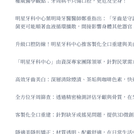
權威醫學觀點：牙周病不只傷口腔，更危及全身！
明星牙科中心葉明琦牙醫醫師鄭重指出：「牙齒是守
菌更可能順著血液循環擴散，間接影響身體其他器官
升級口腔防線！明星牙科中心推客製化全口重建與美
「明星牙科中心」由資深專家團隊領軍，針對民眾需
高效牙齒美白：深層清除煙漬、茶垢與咖啡色素，快
全方位牙周篩查：透過精密檢測評估牙齦與骨質，在
客製化全口重建：針對缺牙或搖晃問題，提供3D微
隱適美隱形矯正：材質透明、配戴舒適，在日常生活