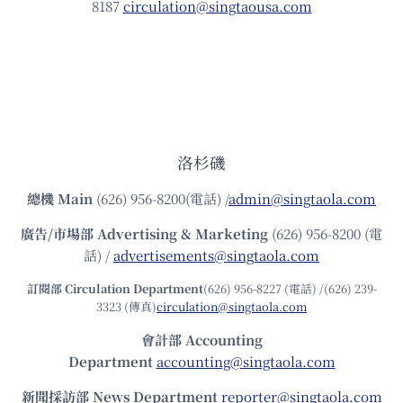
8187
circulation@singtaousa.com
洛杉磯
總機
Main
(626) 956-8200(電話) /
admin@singtaola.com
廣告/市場部
Advertising & Marketing
(626) 956-8200 (電
話) /
advertisements@singtaola.com
訂閱部 Circulation Department
(626) 956-8227 (電話) /(626) 239-
3323 (傳真)
circulation@singtaola.com
會計部 Accounting
Department
accounting@singtaola.com
新聞採訪部 News Department
reporter@singtaola.com