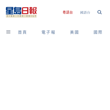
Skip
to
國語台
粵語台
content
首頁
電子報
美國
國際