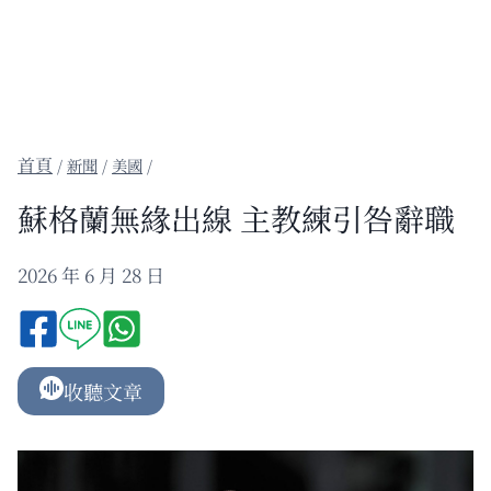
/
新聞
/
美國
/
蘇格蘭無緣出線 主教練引咎辭職
2026 年 6 月 28 日
收聽文章