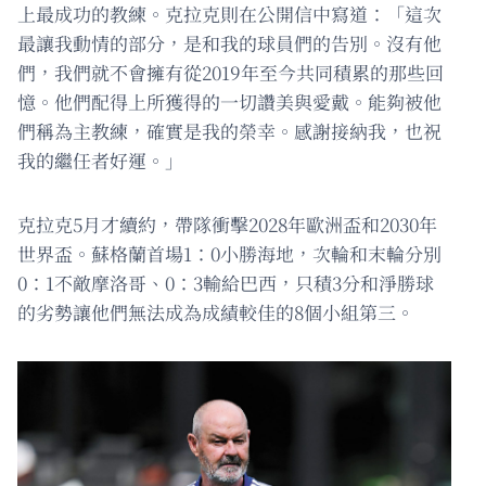
上最成功的教練。克拉克則在公開信中寫道：「這次
最讓我動情的部分，是和我的球員們的告別。沒有他
們，我們就不會擁有從2019年至今共同積累的那些回
憶。他們配得上所獲得的一切讚美與愛戴。能夠被他
們稱為主教練，確實是我的榮幸。感謝接納我，也祝
我的繼任者好運。」
克拉克5月才續約，帶隊衝擊2028年歐洲盃和2030年
世界盃。蘇格蘭首場1：0小勝海地，次輪和末輪分別
0：1不敵摩洛哥、0：3輸給巴西，只積3分和淨勝球
的劣勢讓他們無法成為成績較佳的8個小組第三。