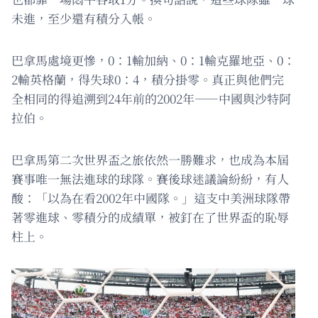
未進，至少還有積分入帳。
巴拿馬處境更慘，0：1輸加納、0：1輸克羅地亞、0：
2輸英格蘭，得失球0：4，積分掛零。真正與他們完
全相同的得追溯到24年前的2002年——中國與沙特阿
拉伯。
巴拿馬第二次世界盃之旅依然一勝難求，也成為本屆
賽事唯一無法進球的球隊。賽後球迷議論紛紛，有人
酸：「以為在看2002年中國隊。」這支中美洲球隊帶
著零進球、零積分的成績單，被釘在了世界盃的恥辱
柱上。