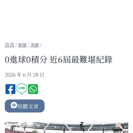
/
新聞
/
美國
/
0進球0積分 近6屆最難堪紀錄
2026 年 6 月 28 日
收聽文章