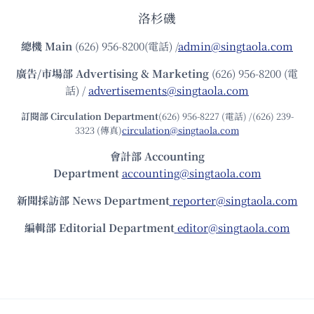
洛杉磯
總機
Main
(626) 956-8200(電話) /
admin@singtaola.com
廣告/市場部
Advertising & Marketing
(626) 956-8200 (電
話) /
advertisements@singtaola.com
訂閱部 Circulation Department
(626) 956-8227 (電話) /(626) 239-
3323 (傳真)
circulation@singtaola.com
會計部 Accounting
Department
accounting@singtaola.com
新聞採訪部 News Department
reporter@singtaola.com
編輯部 Editorial Department
editor@singtaola.com