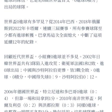
出局的球隊。
世界盃0進球有多罕見？從2014年巴西、2018年俄羅
斯到2022年卡塔爾，連續三屆賽事，所有參賽球隊至
少都有進球斬獲。巴拿馬這次全面熄火，中斷了這項
延續12年的紀錄。
回顧近代世界盃，小組賽0進球並不多見。2002年日
韓世界盃共有3隊陷入進攻荒：衛冕軍法國1和2敗、進
0球出局；中國與沙特阿拉伯更慘，皆3戰全敗、0進
球、0積分，中國得失球0：9，沙特阿拉伯0：12。
2006年德國世界盃，特立尼達和多巴哥0進球（0：
4），但靠一場和局拿到1分。2010年南非世界盃，阿
爾及利亞（0：2）與洪都拉斯（0：3）同樣0進球，
也都靠一場悶平各取1分。換句話說，這些球隊雖一球