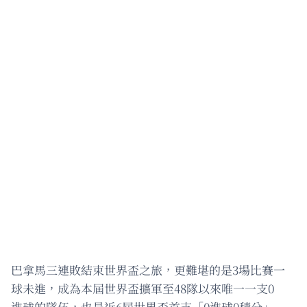
巴拿馬三連敗結束世界盃之旅，更難堪的是3場比賽一
球未進，成為本屆世界盃擴軍至48隊以來唯一一支0
進球的隊伍，也是近6屆世界盃首支「0進球0積分」