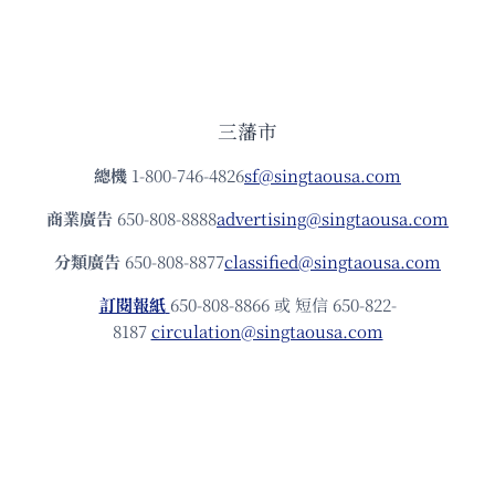
三藩市
總機
1-800-746-4826
sf@singtaousa.com
商業廣告
650-808-8888
advertising@singtaousa.com
分類廣告
650-808-8877
classified@singtaousa.com
訂閱報紙
650-808-8866 或 短信 650-822-
8187
circulation@singtaousa.com