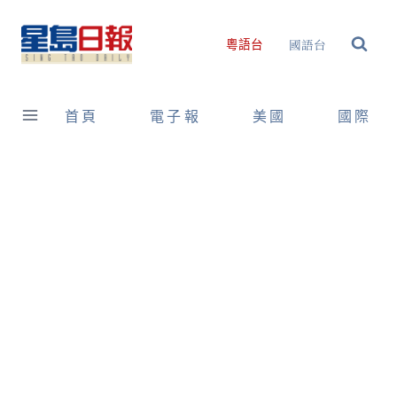
Skip
to
國語台
粵語台
content
首頁
電子報
美國
國際