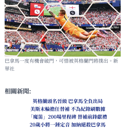
巴拿馬一度有機會破門，可惜被英格蘭門將撲出。新
華社
相關新聞:
英格蘭頭名晉級 巴拿馬全負出局
美斯末輪擔任替補 不為紀錄刷數據
「魔笛」200場里程碑 替補前鋒獻禮
20歲小將一錘定音 加納絕殺巴拿馬