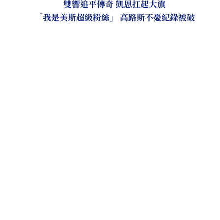
雙響追平傳奇 凱恩扛起大旗
「我是美斯超級粉絲」 高路斯不憂紀錄被破