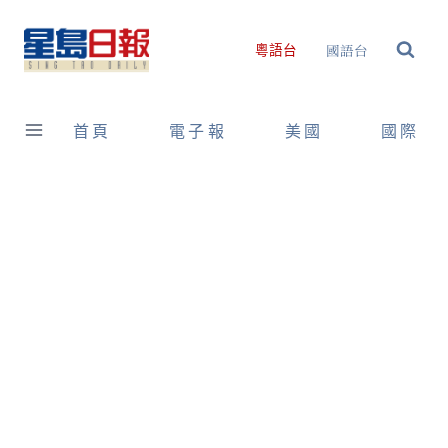
Skip
to
國語台
粵語台
content
首頁
電子報
美國
國際