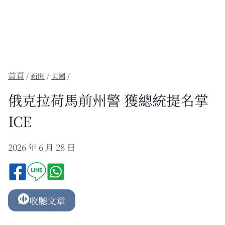
/
新聞
/
美國
/
俄克拉荷馬前州警 獲總統提名掌
ICE
2026 年 6 月 28 日
收聽文章