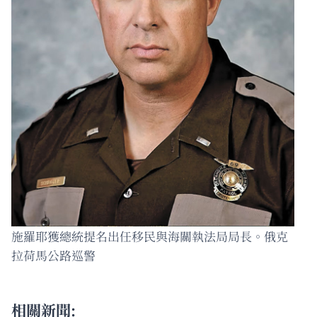
施羅耶獲總統提名出任移民與海關執法局局長。俄克
拉荷馬公路巡警
相關新聞: