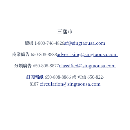
三藩市
總機
1-800-746-4826
sf@singtaousa.com
商業廣告
650-808-8888
advertising@singtaousa.com
分類廣告
650-808-8877
classified@singtaousa.com
訂閱報紙
650-808-8866 或 短信 650-822-
8187
circulation@singtaousa.com