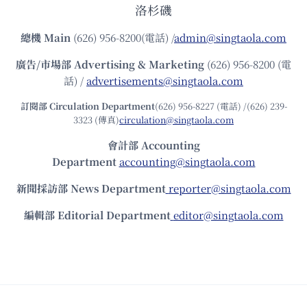
洛杉磯
總機
Main
(626) 956-8200(電話) /
admin@singtaola.com
廣告/市場部
Advertising & Marketing
(626) 956-8200 (電
話) /
advertisements@singtaola.com
訂閱部 Circulation Department
(626) 956-8227 (電話) /(626) 239-
3323 (傳真)
circulation@singtaola.com
會計部 Accounting
Department
accounting@singtaola.com
新聞採訪部 News Department
reporter@singtaola.com
編輯部 Editorial Department
editor@singtaola.com