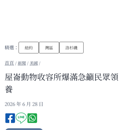
精選：
紐約
灣區
洛杉磯
/
新聞
/
美國
/
屋崙動物收容所爆滿急籲民眾領
養
2026 年 6 月 28 日