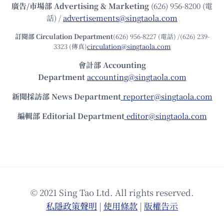
廣告/市場部
Advertising & Marketing
(626) 956-8200 (電
話) /
advertisements@singtaola.com
訂閱部 Circulation Department
(626) 956-8227 (電話) /(626) 239-
3323 (傳真)
circulation@singtaola.com
會計部 Accounting
Department
accounting@singtaola.com
新聞採訪部 News Department
reporter@singtaola.com
編輯部 Editorial Department
editor@singtaola.com
© 2021 Sing Tao Ltd. All rights reserved.
私隱政策聲明
|
使⽤條款
|
版權告⽰