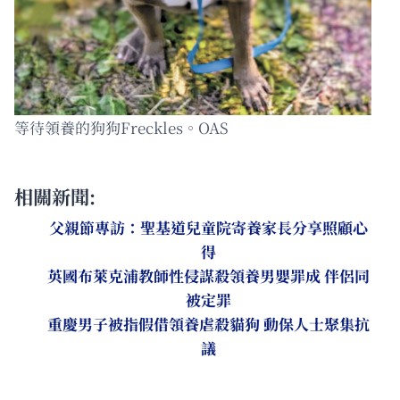
等待領養的狗狗Freckles。OAS
相關新聞:
父親節專訪：聖基道兒童院寄養家長分享照顧心
得
英國布萊克浦教師性侵謀殺領養男嬰罪成 伴侶同
被定罪
重慶男子被指假借領養虐殺貓狗 動保人士聚集抗
議