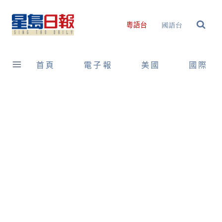
Skip
to
國語台
粵語台
content
首頁
電子報
美國
國際