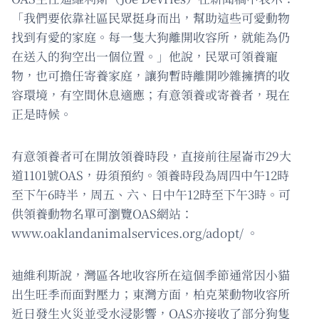
「我們要依靠社區民眾挺身而出，幫助這些可愛動物
找到有愛的家庭。每一隻大狗離開收容所，就能為仍
在送入的狗空出一個位置。」他說，民眾可領養寵
物，也可擔任寄養家庭，讓狗暫時離開吵雜擁擠的收
容環境，有空間休息適應；有意領養或寄養者，現在
正是時候。
有意領養者可在開放領養時段，直接前往屋崙市29大
道1101號OAS，毋須預約。領養時段為周四中午12時
至下午6時半，周五、六、日中午12時至下午3時。可
供領養動物名單可瀏覽OAS網站：
www.oaklandanimalservices.org/adopt/ 。
迪維利斯說，灣區各地收容所在這個季節通常因小貓
出生旺季而面對壓力；東灣方面，柏克萊動物收容所
近日發生火災並受水浸影響，OAS亦接收了部分狗隻