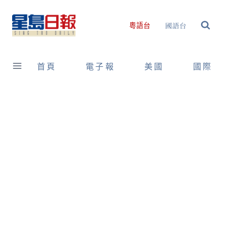
Skip
to
國語台
粵語台
content
首頁
電子報
美國
國際