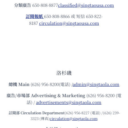
分類廣告
650-808-8877
classified@singtaousa.com
訂閱報紙
650-808-8866 或 短信 650-822-
8187
circulation@singtaousa.com
洛杉磯
總機
Main
(626) 956-8200(電話) /
admin@singtaola.com
廣告/市場部
Advertising & Marketing
(626) 956-8200 (電
話) /
advertisements@singtaola.com
訂閱部 Circulation Department
(626) 956-8227 (電話) /(626) 239-
3323 (傳真)
circulation@singtaola.com