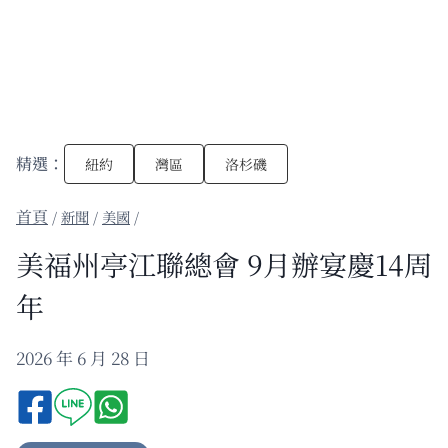
精選：
紐約
灣區
洛杉磯
/
新聞
/
美國
/
美福州亭江聯總會 9月辦宴慶14周
年
2026 年 6 月 28 日