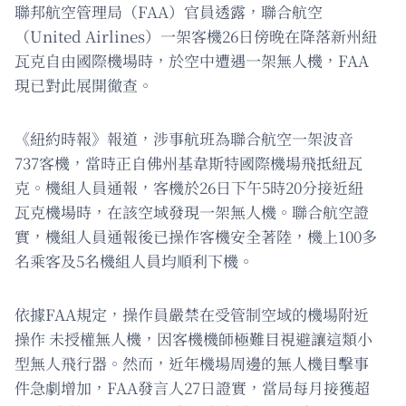
聯邦航空管理局（FAA）官員透露，聯合航空
（United Airlines）一架客機26日傍晚在降落新州紐
瓦克自由國際機場時，於空中遭遇一架無人機，FAA
現已對此展開徹查。
《紐約時報》報道，涉事航班為聯合航空一架波音
737客機，當時正自佛州基韋斯特國際機場飛抵紐瓦
克。機組人員通報，客機於26日下午5時20分接近紐
瓦克機場時，在該空域發現一架無人機。聯合航空證
實，機組人員通報後已操作客機安全著陸，機上100多
名乘客及5名機組人員均順利下機。
依據FAA規定，操作員嚴禁在受管制空域的機場附近
操作 未授權無人機，因客機機師極難目視避讓這類小
型無人飛行器。然而，近年機場周邊的無人機目擊事
件急劇增加，FAA發言人27日證實，當局每月接獲超