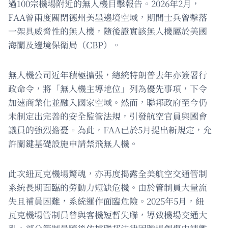
過100宗機場附近的無人機目擊報告。2026年2月，
FAA曾兩度關閉德州美墨邊境空域，期間士兵曾擊落
一架具威脅性的無人機，隨後證實該無人機屬於美國
海關及邊境保衛局（CBP）。
無人機公司近年積極擴張，總統特朗普去年亦簽署行
政命令，將「無人機主導地位」列為優先事項，下令
加速商業化並融入國家空域。然而，聯邦政府至今仍
未制定出完善的安全監管法規，引發航空官員與國會
議員的強烈擔憂。為此，FAA已於5月提出新規定，允
許關鍵基礎設施申請禁飛無人機。
此次紐瓦克機場驚魂，亦再度揭露全美航空交通管制
系統長期面臨的勞動力短缺危機。由於管制員大量流
失且補員困難，系統運作面臨危險。2025年5月，紐
瓦克機場管制員曾與客機短暫失聯，導致機場交通大