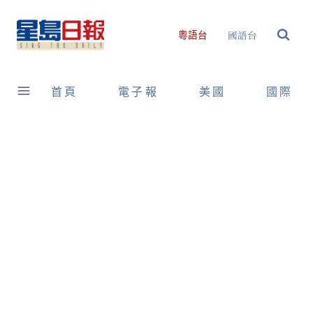
Skip
to
國語台
粵語台
content
首頁
電子報
美國
國際