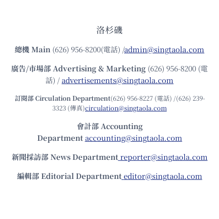
洛杉磯
總機
Main
(626) 956-8200(電話) /
admin@singtaola.com
廣告/市場部
Advertising & Marketing
(626) 956-8200 (電
話) /
advertisements@singtaola.com
訂閱部 Circulation Department
(626) 956-8227 (電話) /(626) 239-
3323 (傳真)
circulation@singtaola.com
會計部 Accounting
Department
accounting@singtaola.com
新聞採訪部 News Department
reporter@singtaola.com
編輯部 Editorial Department
editor@singtaola.com