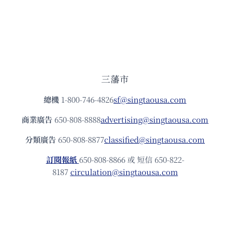
三藩市
總機
1-800-746-4826
sf@singtaousa.com
商業廣告
650-808-8888
advertising@singtaousa.com
分類廣告
650-808-8877
classified@singtaousa.com
訂閱報紙
650-808-8866 或 短信 650-822-
8187
circulation@singtaousa.com