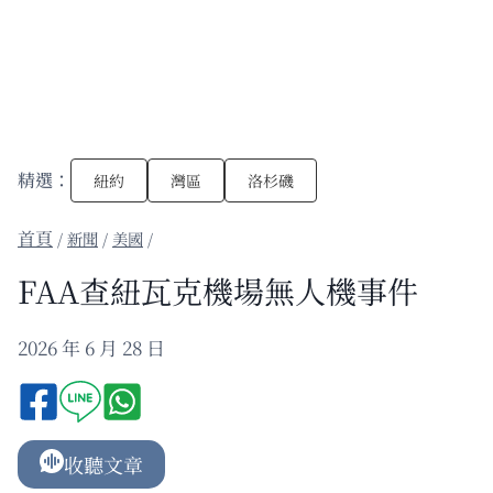
精選：
紐約
灣區
洛杉磯
/
新聞
/
美國
/
FAA查紐瓦克機場無人機事件
2026 年 6 月 28 日
收聽文章