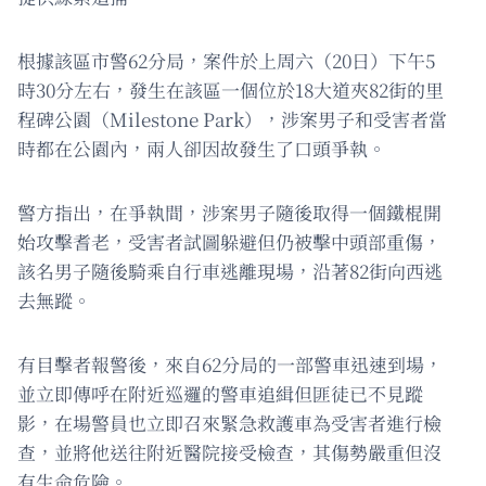
根據該區市警62分局，案件於上周六（20日）下午5
時30分左右，發生在該區一個位於18大道夾82街的里
程碑公園（Milestone Park），涉案男子和受害者當
時都在公園內，兩人卻因故發生了口頭爭執。
警方指出，在爭執間，涉案男子隨後取得一個鐵棍開
始攻擊耆老，受害者試圖躲避但仍被擊中頭部重傷，
該名男子隨後騎乘自行車逃離現場，沿著82街向西逃
去無蹤。
有目擊者報警後，來自62分局的一部警車迅速到場，
並立即傳呼在附近巡邏的警車追緝但匪徒已不見蹤
影，在場警員也立即召來緊急救護車為受害者進行檢
查，並將他送往附近醫院接受檢查，其傷勢嚴重但沒
有生命危險。