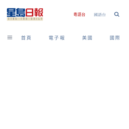
Skip
to
國語台
粵語台
content
首頁
電子報
美國
國際