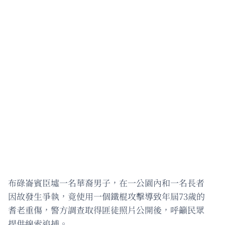
布碌崙賓臣墟一名華裔男子，在一公園內和一名長者
因故發生爭執，竟使用一個鐵棍攻擊導致年屆73歲的
耆老重傷，警方調查取得匪徒照片公開後，呼籲民眾
提供線索追捕。