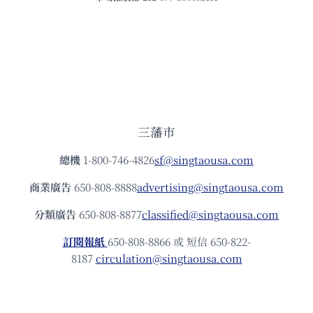
三藩市
總機
1-800-746-4826
sf@singtaousa.com
商業廣告
650-808-8888
advertising@singtaousa.com
分類廣告
650-808-8877
classified@singtaousa.com
訂閱報紙
650-808-8866 或 短信 650-822-
8187
circulation@singtaousa.com