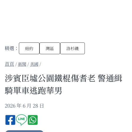
精選：
紐約
灣區
洛杉磯
/
新聞
/
美國
/
涉賓臣墟公園鐵棍傷耆老 警通緝
騎單車逃跑華男
2026 年 6 月 28 日