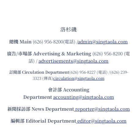
洛杉磯
總機
Main
(626) 956-8200(電話) /
admin@singtaola.com
廣告/市場部
Advertising & Marketing
(626) 956-8200 (電
話) /
advertisements@singtaola.com
訂閱部 Circulation Department
(626) 956-8227 (電話) /(626) 239-
3323 (傳真)
circulation@singtaola.com
會計部 Accounting
Department
accounting@singtaola.com
新聞採訪部 News Department
reporter@singtaola.com
編輯部 Editorial Department
editor@singtaola.com