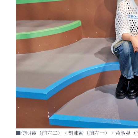
■傅明憲（前左二）、劉沛蘅（前左一）、黃淑蔓（