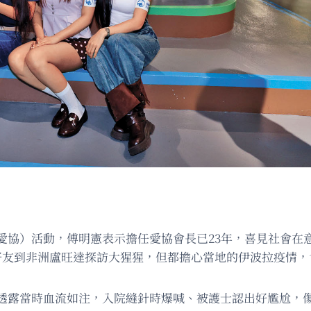
愛協）活動，傅明憲表示擔任愛協會長已23年，喜見社會在
好友到非洲盧旺達探訪大猩猩，但都擔心當地的伊波拉疫情，
透露當時血流如注，入院縫針時爆喊、被護士認出好尷尬，