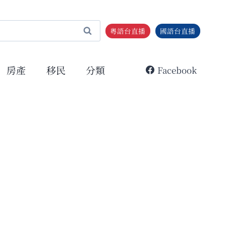
粵語台直播
國語台直播
房產
移民
分類
Facebook