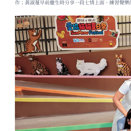
作；黃淑蔓早前慶生時分享一段七情上面、練習聲樂