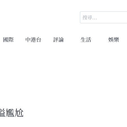
搜
尋
關
鍵
國際
中港台
評論
生活
娛樂
字:
嗌尷尬