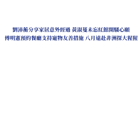
劉沛蘅分享家居意外經過 黃淑蔓未忘紅館開騷心願
傅明憲預約餐廳支持寵物友善措施 八月遠赴非洲探大猩猩