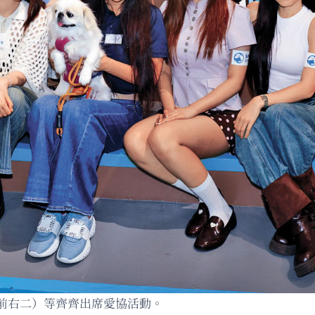
前右二）等齊齊出席愛協活動。