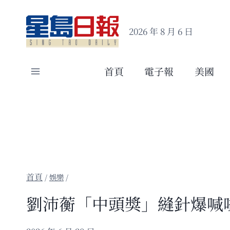
Skip
to
2026 年 8 月 6 日
content
首頁
電子報
美國
/
娛樂
/
劉沛蘅「中頭獎」縫針爆喊