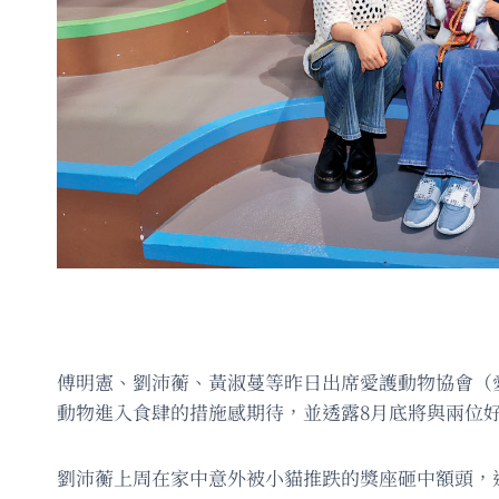
傅明憲、劉沛蘅、黃淑蔓等昨日出席愛護動物協會（
動物進入食肆的措施感期待，並透露8月底將與兩位
劉沛蘅上周在家中意外被小貓推跌的獎座砸中額頭，