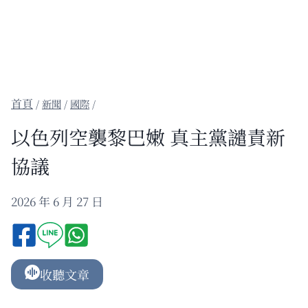
/
新聞
/
國際
/
以色列空襲黎巴嫩 真主黨譴責新
協議
2026 年 6 月 27 日
收聽文章