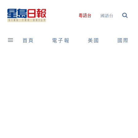
Skip
to
國語台
粵語台
content
首頁
電子報
美國
國際