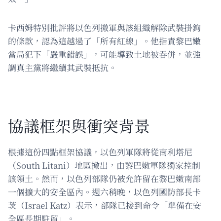
卡西姆特別批評將以色列撤軍與該組織解除武裝掛鉤
的條款，認為這越過了「所有紅線」。他指責黎巴嫩
當局犯下「嚴重錯誤」，可能導致土地被吞併，並強
調真主黨將繼續其武裝抵抗。
協議框架與衝突背景
根據這份四點框架協議，以色列軍隊將從南利塔尼
（South Litani）地區撤出，由黎巴嫩軍隊獨家控制
該領土。然而，以色列部隊仍被允許留在黎巴嫩南部
一個擴大的安全區內。週六稍晚，以色列國防部長卡
茨（Israel Katz）表示，部隊已接到命令「準備在安
全區長期駐留」。