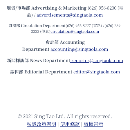
廣告/市場部
Advertising & Marketing
(626) 956-8200 (電
話) /
advertisements@singtaola.com
訂閱部 Circulation Department
(626) 956-8227 (電話) /(626) 239-
3323 (傳真)
circulation@singtaola.com
會計部 Accounting
Department
accounting@singtaola.com
新聞採訪部 News Department
reporter@singtaola.com
編輯部 Editorial Department
editor@singtaola.com
© 2021 Sing Tao Ltd. All rights reserved.
私隱政策聲明
|
使⽤條款
|
版權告⽰