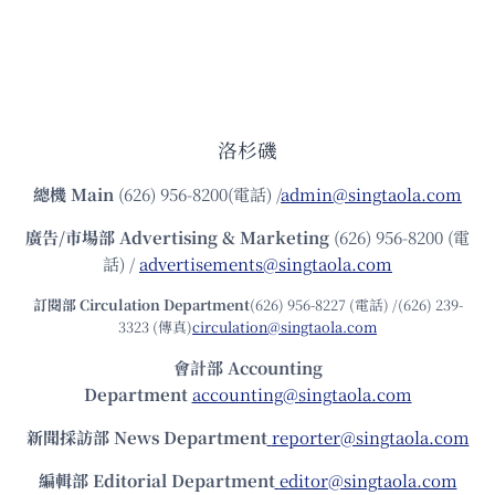
洛杉磯
總機
Main
(626) 956-8200(電話) /
admin@singtaola.com
廣告/市場部
Advertising & Marketing
(626) 956-8200 (電
話) /
advertisements@singtaola.com
訂閱部 Circulation Department
(626) 956-8227 (電話) /(626) 239-
3323 (傳真)
circulation@singtaola.com
會計部 Accounting
Department
accounting@singtaola.com
新聞採訪部 News Department
reporter@singtaola.com
編輯部 Editorial Department
editor@singtaola.com