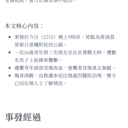
本文核心內容：
案發於今日（27日）晚上9時許，地點為葵涌荔
景邨日景樓附近的公園。
一名16歲青年與三名朋友坐在長凳聊天時，遭數
名男子上前揮拳襲擊。
遇襲青年頭部受傷流血，施襲者其後逃去無蹤。
傷者清醒，由救護車送往瑪嘉烈醫院治理，警方
已向在場人士了解情況。
事發經過