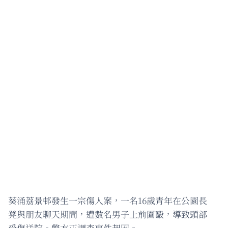
葵涌荔景邨發生一宗傷人案，一名16歲青年在公園長
凳與朋友聊天期間，遭數名男子上前圍毆，導致頭部
受傷送院。警方正調查事件起因。