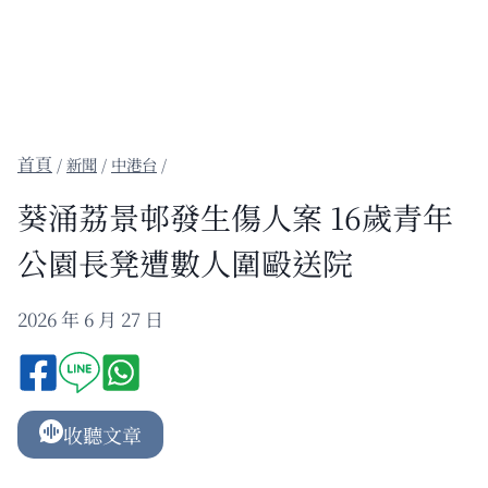
/
新聞
/
中港台
/
葵涌荔景邨發生傷人案 16歲青年
公園長凳遭數人圍毆送院
2026 年 6 月 27 日
收聽文章