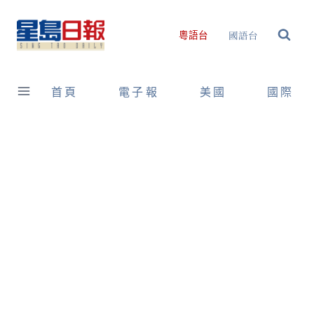
Skip
to
國語台
粵語台
content
首頁
電子報
美國
國際