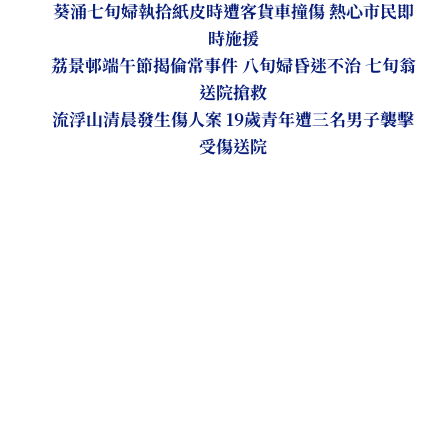
葵涌七旬婦執拾紙皮時遭客貨車撞傷 熱心市民即
時施援
荔景邨端午節揭倫常事件 八旬婦昏迷不治 七旬翁
送院搶救
流浮山清晨發生傷人案 19歲青年遭三名男子襲擊
受傷送院