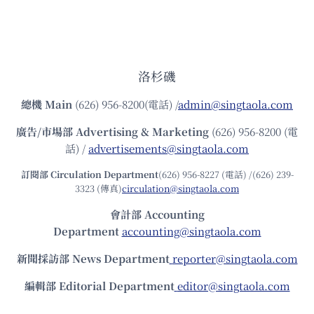
洛杉磯
總機
Main
(626) 956-8200(電話) /
admin@singtaola.com
廣告/市場部
Advertising & Marketing
(626) 956-8200 (電
話) /
advertisements@singtaola.com
訂閱部 Circulation Department
(626) 956-8227 (電話) /(626) 239-
3323 (傳真)
circulation@singtaola.com
會計部 Accounting
Department
accounting@singtaola.com
新聞採訪部 News Department
reporter@singtaola.com
編輯部 Editorial Department
editor@singtaola.com