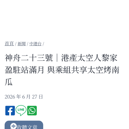
/
新聞
/
中港台
/
神舟二十三號｜港產太空人黎家
盈駐站滿月 與乘組共享太空烤南
瓜
2026 年 6 月 27 日
收聽文章