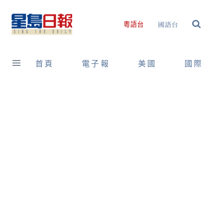
Skip
to
國語台
粵語台
content
首頁
電子報
美國
國際