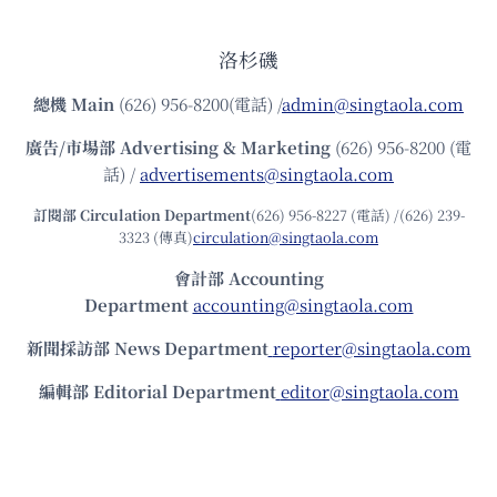
洛杉磯
總機
Main
(626) 956-8200(電話) /
admin@singtaola.com
廣告/市場部
Advertising & Marketing
(626) 956-8200 (電
話) /
advertisements@singtaola.com
訂閱部 Circulation Department
(626) 956-8227 (電話) /(626) 239-
3323 (傳真)
circulation@singtaola.com
會計部 Accounting
Department
accounting@singtaola.com
新聞採訪部 News Department
reporter@singtaola.com
編輯部 Editorial Department
editor@singtaola.com