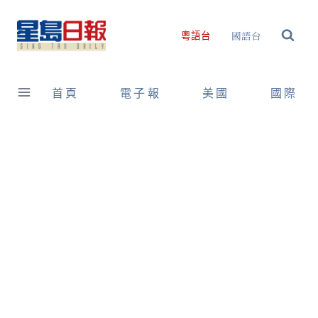
Skip
to
國語台
粵語台
content
首頁
電子報
美國
國際