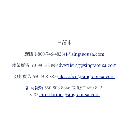
三藩市
總機
1-800-746-4826
sf@singtaousa.com
商業廣告
650-808-8888
advertising@singtaousa.com
分類廣告
650-808-8877
classified@singtaousa.com
訂閱報紙
650-808-8866 或 短信 650-822-
8187
circulation@singtaousa.com