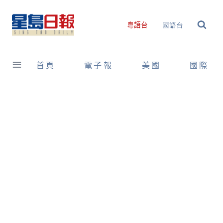
Skip
to
國語台
粵語台
content
首頁
電子報
美國
國際