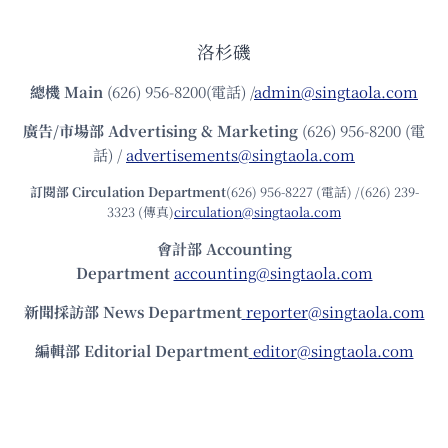
洛杉磯
總機
Main
(626) 956-8200(電話) /
admin@singtaola.com
廣告/市場部
Advertising & Marketing
(626) 956-8200 (電
話) /
advertisements@singtaola.com
訂閱部 Circulation Department
(626) 956-8227 (電話) /(626) 239-
3323 (傳真)
circulation@singtaola.com
會計部 Accounting
Department
accounting@singtaola.com
新聞採訪部 News Department
reporter@singtaola.com
編輯部 Editorial Department
editor@singtaola.com