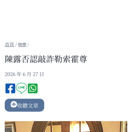
/
娛樂
/
陳露否認敲詐勒索霍尊
2026 年 6 月 27 日
收聽文章