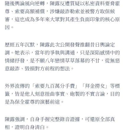
隨後輿論風向逆轉，陳露反遭質疑以私密資料要脅霍
尊、索要高額補償，涉嫌敲詐勒索並被警方取保候
審，這也成為多年來大眾對其產生負面印象的核心原
因。
歷經五年沉默，陳露此次公開發聲推翻昔日輿論定
調。她表示，當年的爭執與溝通，只是深陷感情中的
情緒抒發，是不願八年戀情草草落幕的不甘，從無惡
意敲詐、毀損對方前程的想法。
外界流傳的「索要九百萬分手費」「拜金撈女」等標
籤，皆是他人刻意扭曲事實、砲製的不實言論，目的
是為保全霍尊的演藝前途。
陳露強調，自身手握完整錄音證據，可還原全部真
相，證明自身清白。