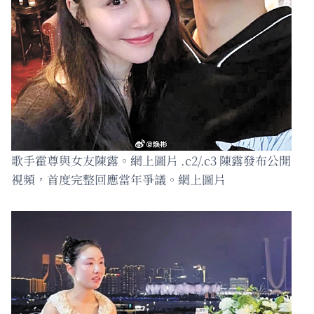
歌手霍尊與女友陳露。網上圖片 .c2/.c3 陳露發布公開
視頻，首度完整回應當年爭議。網上圖片