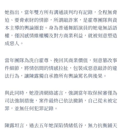
她指出，當年雙方所有溝通談判均有記錄，全程無脅
迫、要脅索財的情節，所謂敲詐案，是霍尊團隊與資
本主導的輿論圈套。身為普通舞蹈演員的她毫無話語
權，僅因感情維權觸及對方商業利益，就被刻意塑造
成惡人。
當年團隊為洗白霍尊、挽回其商業價值，刻意篡改事
件細節，將情侶間的情感拉扯，包裝成惡意敲詐的違
法行為，讓陳露獨自承擔所有輿論罵名與後果。
與此同時，她澄清網絡謠言，強調當年取保候審僅為
司法強制措施，案件最終已依法撤銷，自己從未被定
罪，並無任何犯罪記錄。
陳露坦言，過去五年她深陷情緒低谷，無力抗衡鋪天