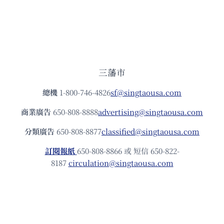
三藩市
總機
1-800-746-4826
sf@singtaousa.com
商業廣告
650-808-8888
advertising@singtaousa.com
分類廣告
650-808-8877
classified@singtaousa.com
訂閱報紙
650-808-8866 或 短信 650-822-
8187
circulation@singtaousa.com