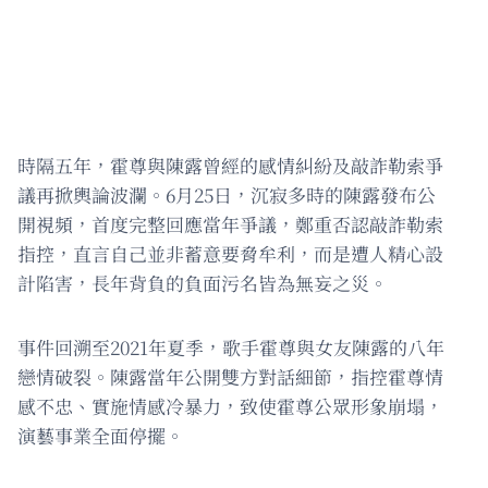
時隔五年，霍尊與陳露曾經的感情糾紛及敲詐勒索爭
議再掀輿論波瀾。6月25日，沉寂多時的陳露發布公
開視頻，首度完整回應當年爭議，鄭重否認敲詐勒索
指控，直言自己並非蓄意要脅牟利，而是遭人精心設
計陷害，長年背負的負面污名皆為無妄之災。
事件回溯至2021年夏季，歌手霍尊與女友陳露的八年
戀情破裂。陳露當年公開雙方對話細節，指控霍尊情
感不忠、實施情感冷暴力，致使霍尊公眾形象崩塌，
演藝事業全面停擺。