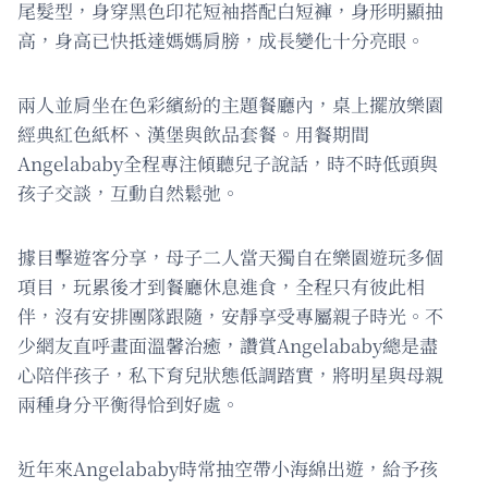
尾髮型，身穿黑色印花短袖搭配白短褲，身形明顯抽
高，身高已快抵達媽媽肩膀，成長變化十分亮眼。
兩人並肩坐在色彩繽紛的主題餐廳內，桌上擺放樂園
經典紅色紙杯、漢堡與飲品套餐。用餐期間
Angelababy全程專注傾聽兒子說話，時不時低頭與
孩子交談，互動自然鬆弛。
據目擊遊客分享，母子二人當天獨自在樂園遊玩多個
項目，玩累後才到餐廳休息進食，全程只有彼此相
伴，沒有安排團隊跟隨，安靜享受專屬親子時光。不
少網友直呼畫面溫馨治癒，讚賞Angelababy總是盡
心陪伴孩子，私下育兒狀態低調踏實，將明星與母親
兩種身分平衡得恰到好處。
近年來Angelababy時常抽空帶小海綿出遊，給予孩