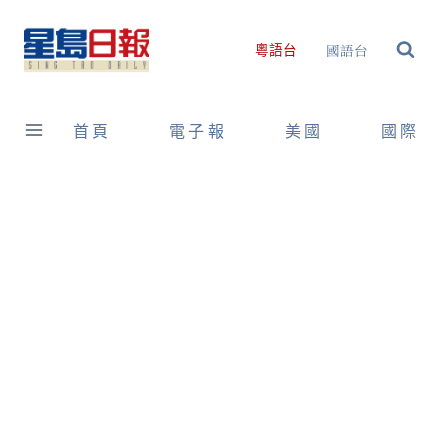
Skip
to
國語台
粵語台
content
首頁
電子報
美國
國際