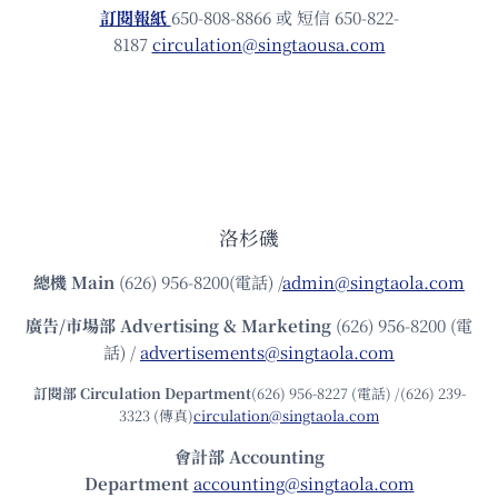
訂閱報紙
650-808-8866 或 短信 650-822-
8187
circulation@singtaousa.com
洛杉磯
總機
Main
(626) 956-8200(電話) /
admin@singtaola.com
廣告/市場部
Advertising & Marketing
(626) 956-8200 (電
話) /
advertisements@singtaola.com
訂閱部 Circulation Department
(626) 956-8227 (電話) /(626) 239-
3323 (傳真)
circulation@singtaola.com
會計部 Accounting
Department
accounting@singtaola.com