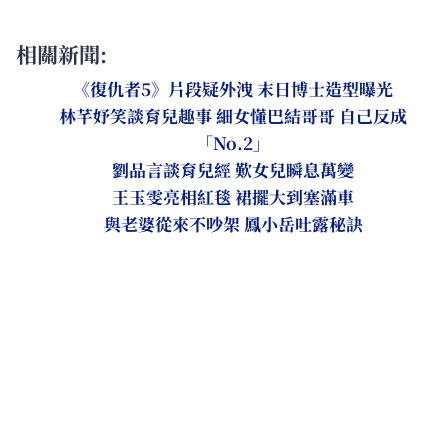
相關新聞:
《復仇者5》片段疑外洩 末日博士造型曝光
林芊妤笑談育兒趣事 細女懂巴結哥哥 自己反成
「No.2」
劉品言談育兒經 歎女兒瞬息萬變
王玉雯亮相紅毯 裙擺大到塞滿車
與老婆從來不吵架 鳳小岳吐露秘訣