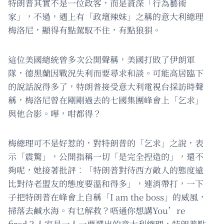
特朗普其實不是一位政客，而是資深「行為藝術
家」，不過，遇上有「政壇辣妹」之稱的意大利總理
梅洛尼，顯得有點駕馭不住，有點狼狽。
這位美國總統曾多次公開聲稱，美國打敗了伊朗軍
隊，德黑蘭因戰況失利而要尋求和談。可能高居臨下
的說話說得多了，特朗普接受意大利電視台採訪時聲
稱，梅洛尼曾在剛剛過去的七國集團峰會上「乞求」
與他合影。嘩，咁都得？
梅總理可不是好惹的，對特朗普的「乞求」之說，表
示「震驚」，公開指稱一切「是完全揑造的」，還不
夠呢，她接著批評︰「特朗普對待西方敵人的態度遠
比對待老盟友的態度要溫和得多」，連消帶打，一下
子把特朗普在峰會上自稱「I am the boss」的威風，
掃落去鹹水海。有乜解救？唔通你想講You’re
fired？人家是一人一票選出的意大利總理，特朗普點