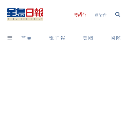
Skip
to
國語台
粵語台
content
首頁
電子報
美國
國際