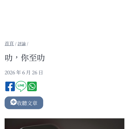
/
評論
/
叻，你至叻
2026 年 6 月 26 日
收聽文章