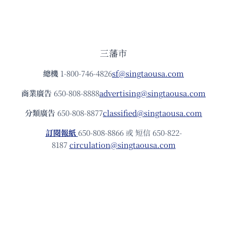
三藩市
總機
1-800-746-4826
sf@singtaousa.com
商業廣告
650-808-8888
advertising@singtaousa.com
分類廣告
650-808-8877
classified@singtaousa.com
訂閱報紙
650-808-8866 或 短信 650-822-
8187
circulation@singtaousa.com