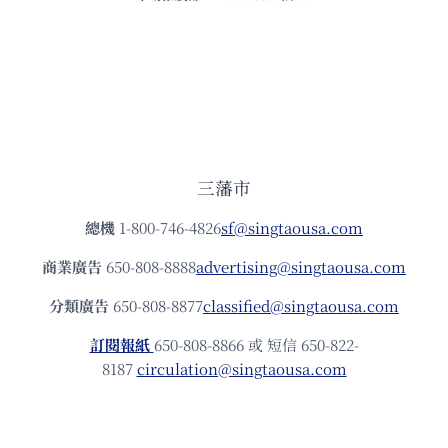
三藩市
總機
1-800-746-4826
sf@singtaousa.com
商業廣告
650-808-8888
advertising@singtaousa.com
分類廣告
650-808-8877
classified@singtaousa.com
訂閱報紙
650-808-8866 或 短信 650-822-
8187
circulation@singtaousa.com