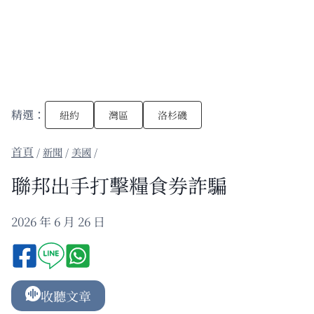
精選：
紐約
灣區
洛杉磯
/
新聞
/
美國
/
聯邦出手打擊糧食券詐騙
2026 年 6 月 26 日
收聽文章