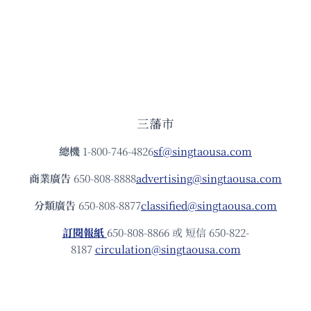
三藩市
總機
1-800-746-4826
sf@singtaousa.com
商業廣告
650-808-8888
advertising@singtaousa.com
分類廣告
650-808-8877
classified@singtaousa.com
訂閱報紙
650-808-8866 或 短信 650-822-
8187
circulation@singtaousa.com