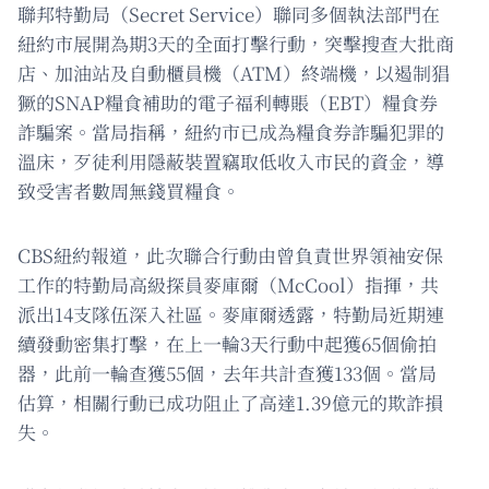
聯邦特勤局（Secret Service）聯同多個執法部門在
紐約市展開為期3天的全面打擊行動，突擊搜查大批商
店、加油站及自動櫃員機（ATM）終端機，以遏制猖
獗的SNAP糧食補助的電子福利轉賬（EBT）糧食券
詐騙案。當局指稱，紐約市已成為糧食券詐騙犯罪的
溫床，歹徒利用隱蔽裝置竊取低收入市民的資金，導
致受害者數周無錢買糧食。
CBS紐約報道，此次聯合行動由曾負責世界領袖安保
工作的特勤局高級探員麥庫爾（McCool）指揮，共
派出14支隊伍深入社區。麥庫爾透露，特勤局近期連
續發動密集打擊，在上一輪3天行動中起獲65個偷拍
器，此前一輪查獲55個，去年共計查獲133個。當局
估算，相關行動已成功阻止了高達1.39億元的欺詐損
失。