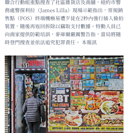
聯合行動組重點搜查了社區雜貨店及商舖，紐約市警
務處警探利拉（James Lilla）現場示範指出，常規銷
售點（POS）終端機極易遭歹徒在2秒內強行插入偷拍
裝置，隨後再返回拆除以竊取支付數據。特勤人員已
向商家提供防範培訓，麥庫爾嚴厲警告指，當局將隨
時登門搜查並依法追究犯罪責任。 本報訊