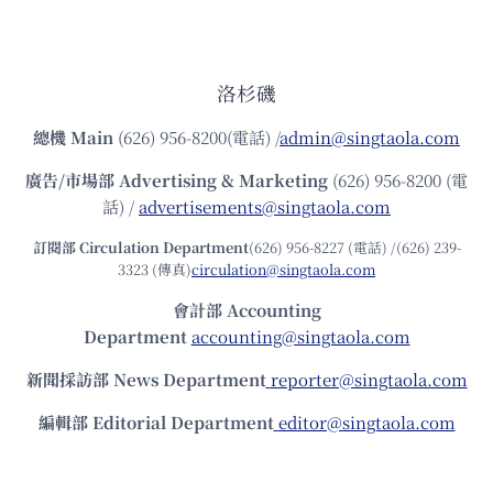
洛杉磯
總機
Main
(626) 956-8200(電話) /
admin@singtaola.com
廣告/市場部
Advertising & Marketing
(626) 956-8200 (電
話) /
advertisements@singtaola.com
訂閱部 Circulation Department
(626) 956-8227 (電話) /(626) 239-
3323 (傳真)
circulation@singtaola.com
會計部 Accounting
Department
accounting@singtaola.com
新聞採訪部 News Department
reporter@singtaola.com
編輯部 Editorial Department
editor@singtaola.com