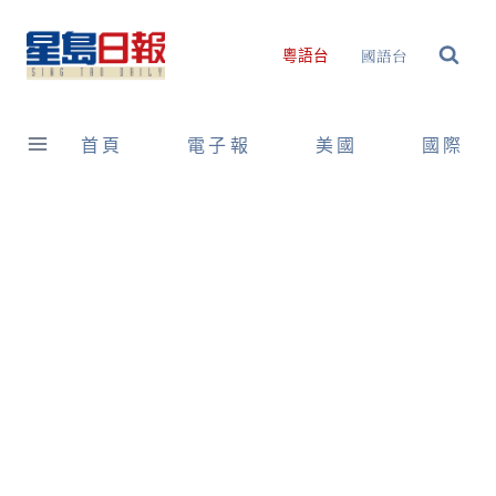
Skip
to
國語台
粵語台
content
首頁
電子報
美國
國際