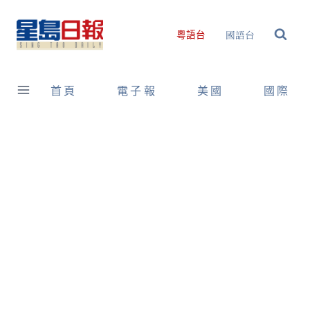
Skip
to
國語台
粵語台
content
首頁
電子報
美國
國際