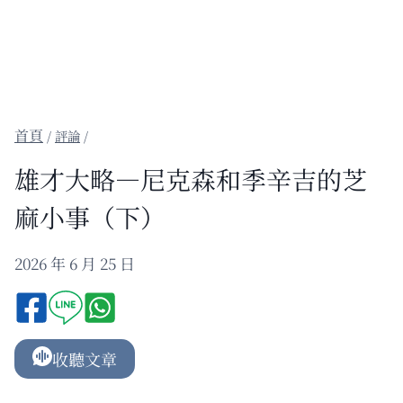
/
評論
/
雄才大略—尼克森和季辛吉的芝
麻小事（下）
2026 年 6 月 25 日
收聽文章