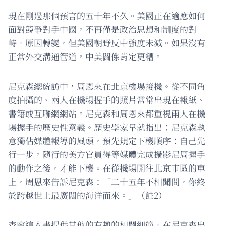
現在剛過那個預言的五十年不久。美國正在適應如何
面對競爭對手中國，不再僅是政治思想和制度的對
峙。原因轉變，但美國朝野反中強度未減。如果沒有
正常外交溝通管道，中美關係肯定更糟。
尼克森總統訪中，周恩來在北京機場接機。從不同角
度拍攝的、兩人在機場握手的照片常常出現在報紙、
書籍或互聯網網站。尼克森和周恩來都重視兩人在機
場握手的歷史性意義。歷史學家早就指出：尼克森執
意獨佔媒體報導的風頭，預先規定下機順序：自己先
行一步，隨行的美方官員得等媒體完成攝影尼周握手
的動作之後，才能下機。在從機場開往北京市區的車
上，周恩來告訴尼克森：「二十五年不相聞問，你終
於跨越世上最廣闊的海洋而來。」（註2）
查賓這本書提供其他的有趣的相關細節。在尼克森出