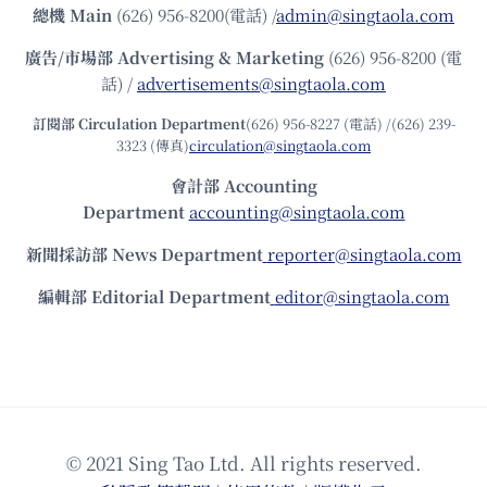
總機
Main
(626) 956-8200(電話) /
admin@singtaola.com
廣告/市場部
Advertising & Marketing
(626) 956-8200 (電
話) /
advertisements@singtaola.com
訂閱部 Circulation Department
(626) 956-8227 (電話) /(626) 239-
3323 (傳真)
circulation@singtaola.com
會計部 Accounting
Department
accounting@singtaola.com
新聞採訪部 News Department
reporter@singtaola.com
編輯部 Editorial Department
editor@singtaola.com
© 2021 Sing Tao Ltd. All rights reserved.