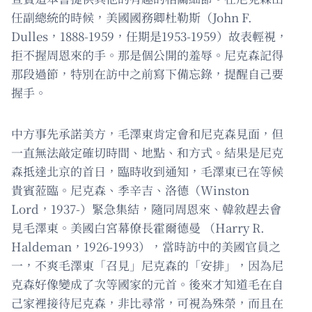
任副總統的時候，美國國務卿杜勒斯（John F.
Dulles，1888-1959，任期是1953-1959）故表輕視，
拒不握周恩來的手。那是個公開的羞辱。尼克森記得
那段過節，特別在訪中之前寫下備忘錄，提醒自己要
握手。
中方事先承諾美方，毛澤東肯定會和尼克森見面，但
一直無法敲定確切時間、地點、和方式。結果是尼克
森抵達北京的首日，臨時收到通知，毛澤東已在等候
貴賓蒞臨。尼克森、季辛吉、洛德（Winston
Lord，1937-）緊急集結，隨同周恩來、韓敘趕去會
見毛澤東。美國白宮幕僚長霍爾德曼 （Harry R.
Haldeman，1926-1993），當時訪中的美國官員之
一，不爽毛澤東「召見」尼克森的「安排」，因為尼
克森好像變成了次等國家的元首。後來才知道毛在自
己家裡接待尼克森，非比尋常，可視為殊榮，而且在