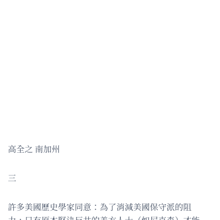
高全之 南加州
三
許多美國歷史學家同意：為了消減美國保守派的阻
力，只有原本堅決反共的美方人士（如尼克森）才能