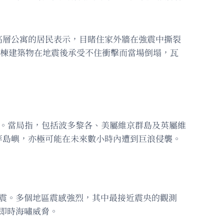
高層公寓的居民表示，目睹住家外牆在強震中撕裂
多棟建築物在地震後承受不住衝擊而當場倒塌，瓦
警。當局指，包括波多黎各、美屬維京群島及英屬維
等島嶼，亦極可能在未來數小時內遭到巨浪侵襲。
級地震。多個地區震感強烈，其中最接近震央的觀測
即時海嘯威脅。