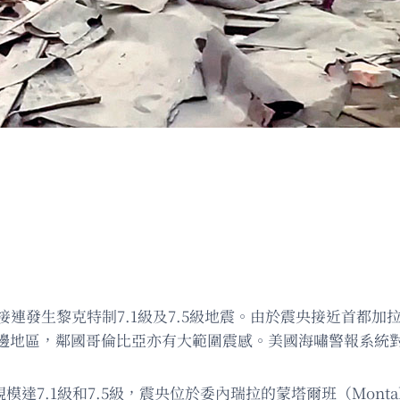
接連發生黎克特制7.1級及7.5級地震。由於震央接近首都
邊地區，鄰國哥倫比亞亦有大範圍震感。美國海嘯警報系統
達7.1級和7.5級，震央位於委內瑞拉的蒙塔爾班（Monta