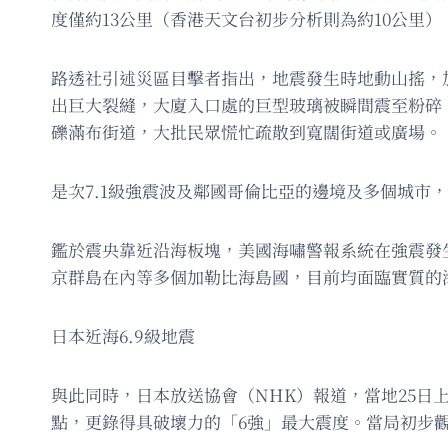
度僅約13公里（香港天文台初步分析則為約10公里
路透社引述災區目擊者指出，地震發生時地動山搖，
出巨大裂縫，大廈入口處的巨型玻璃被瞬間震至粉碎
礫滿布街道，大批民眾慌忙疏散到寬闊街道或廣場。
是次7.1級強震波及鄰國哥倫比亞的邊境及多個城市
鑑於震央靠近沿海板塊，美國海嘯警報系統在強震發
京群島在內等多個加勒比海島國，目前均面臨實質的
日本近海6.9級地震
與此同時，日本放送協會（NHK）報道，當地25日
點，更錄得具破壞力的「6強」最大震度。當局初步