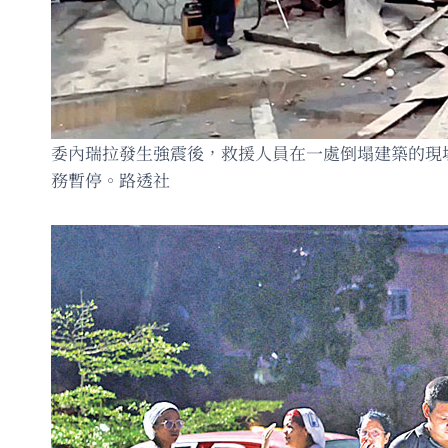
委內瑞拉發生強震後，救援人員在一處倒塌建築的現場工
務暫停。路透社