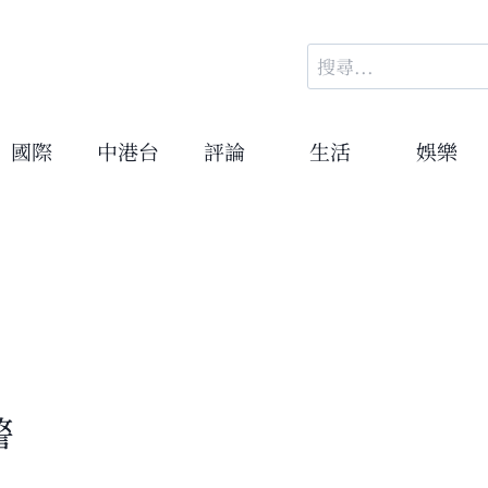
搜
尋
關
鍵
國際
中港台
評論
生活
娛樂
字:
警