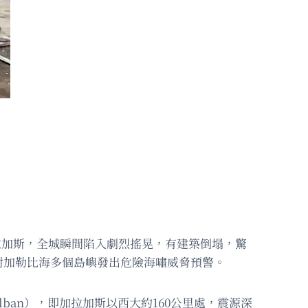
加拉加斯，全城瞬間陷入劇烈搖晃，有建築倒塌，驚
對加勒比海多個島嶼發出危險海嘯威脅預警。
lban），即加拉加斯以西大約160公里處，震源深