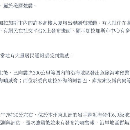
），屬於淺層強震。
加拉加斯市內的許多高樓大廈均出現劇烈擺動。有大批住在
。有網民在社交平台X上發布畫面，顯示加拉加斯市中心有
，當地有大量居民通報感受到震感。
生後，已向震央300公里範圍內的沿海地區發出危險海嘯預
海嘯威脅；而位於委內瑞拉外海的阿魯巴、庫拉索及博內爾
上午7時30分左右，位於本州東北部的岩手縣近海發生6.9
觀測與評估，是次強震後並未有發布海嘯警報，沿岸地區暫無