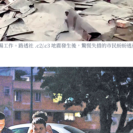
作。路透社 .c2/.c3 地震發生後，驚慌失措的市民紛紛逃