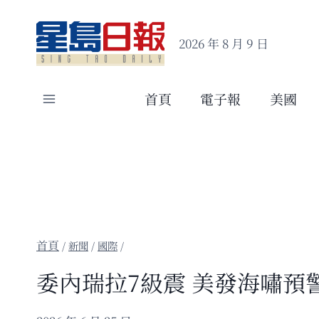
Skip
to
2026 年 8 月 9 日
content
首頁
電子報
美國
/
新聞
/
國際
/
委內瑞拉7級震 美發海嘯預