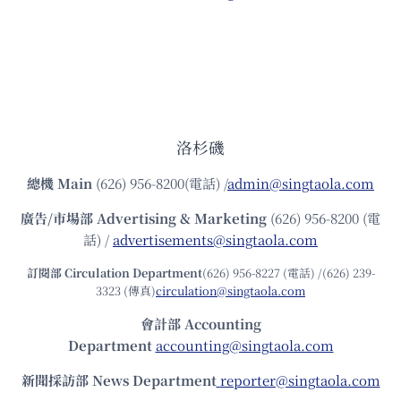
洛杉磯
總機
Main
(626) 956-8200(電話) /
admin@singtaola.com
廣告/市場部
Advertising & Marketing
(626) 956-8200 (電
話) /
advertisements@singtaola.com
訂閱部 Circulation Department
(626) 956-8227 (電話) /(626) 239-
3323 (傳真)
circulation@singtaola.com
會計部 Accounting
Department
accounting@singtaola.com
新聞採訪部 News Department
reporter@singtaola.com