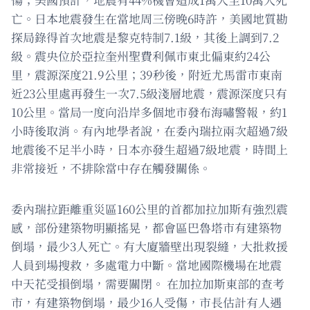
亡。日本地震發生在當地周三傍晚6時許，美國地質勘
探局錄得首次地震是黎克特制7.1級，其後上調到7.2
級。震央位於亞拉奎州聖費利佩市東北偏東約24公
里，震源深度21.9公里；39秒後，附近尤馬雷市東南
近23公里處再發生一次7.5級淺層地震，震源深度只有
10公里。當局一度向沿岸多個地市發布海嘯警報，約1
小時後取消。有內地學者說，在委內瑞拉兩次超過7級
地震後不足半小時，日本亦發生超過7級地震，時間上
非常接近，不排除當中存在觸發關係。
委內瑞拉距離重災區160公里的首都加拉加斯有強烈震
感，部份建築物明顯搖晃，都會區巴魯塔市有建築物
倒塌，最少3人死亡。有大廈牆壁出現裂縫，大批救援
人員到場搜救，多處電力中斷。當地國際機場在地震
中天花受損倒塌，需要關閉。 在加拉加斯東部的查考
市，有建築物倒塌，最少16人受傷，市長估計有人遇