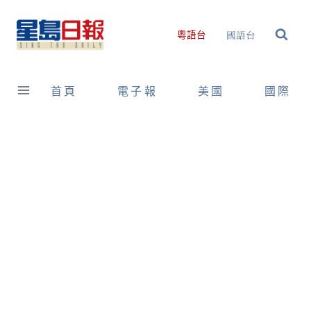
Skip
to
國語台
粵語台
content
首頁
電子報
美國
國際