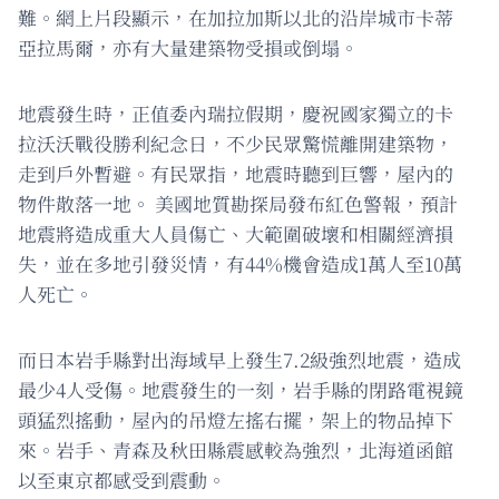
難。網上片段顯示，在加拉加斯以北的沿岸城市卡蒂
亞拉馬爾，亦有大量建築物受損或倒塌。
地震發生時，正值委內瑞拉假期，慶祝國家獨立的卡
拉沃沃戰役勝利紀念日，不少民眾驚慌離開建築物，
走到戶外暫避。有民眾指，地震時聽到巨響，屋內的
物件散落一地。 美國地質勘探局發布紅色警報，預計
地震將造成重大人員傷亡、大範圍破壞和相關經濟損
失，並在多地引發災情，有44%機會造成1萬人至10萬
人死亡。
而日本岩手縣對出海域早上發生7.2級強烈地震，造成
最少4人受傷。地震發生的一刻，岩手縣的閉路電視鏡
頭猛烈搖動，屋內的吊燈左搖右擺，架上的物品掉下
來。岩手、青森及秋田縣震感較為強烈，北海道函館
以至東京都感受到震動。