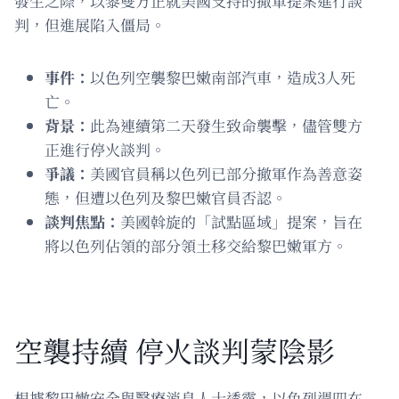
發生之際，以黎雙方正就美國支持的撤軍提案進行談
判，但進展陷入僵局。
事件：
以色列空襲黎巴嫩南部汽車，造成3人死
亡。
背景：
此為連續第二天發生致命襲擊，儘管雙方
正進行停火談判。
爭議：
美國官員稱以色列已部分撤軍作為善意姿
態，但遭以色列及黎巴嫩官員否認。
談判焦點：
美國斡旋的「試點區域」提案，旨在
將以色列佔領的部分領土移交給黎巴嫩軍方。
空襲持續 停火談判蒙陰影
根據黎巴嫩安全與醫療消息人士透露，以色列週四在