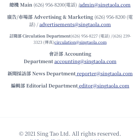
總機
Main
(626) 956-8200(電話) /
admin@singtaola.com
廣告/市場部
Advertising & Marketing
(626) 956-8200 (電
話) /
advertisements@singtaola.com
訂閱部 Circulation Department
(626) 956-8227 (電話) /(626) 239-
3323 (傳真)
circulation@singtaola.com
會計部 Accounting
Department
accounting@singtaola.com
新聞採訪部 News Department
reporter@singtaola.com
編輯部 Editorial Department
editor@singtaola.com
© 2021 Sing Tao Ltd. All rights reserved.