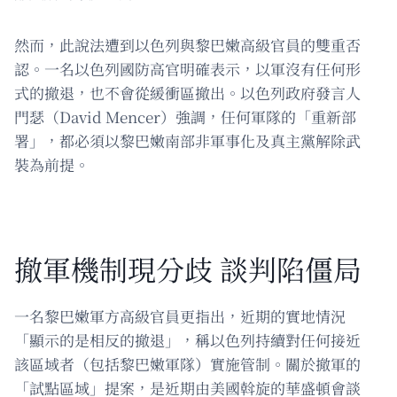
然而，此說法遭到以色列與黎巴嫩高級官員的雙重否
認。一名以色列國防高官明確表示，以軍沒有任何形
式的撤退，也不會從緩衝區撤出。以色列政府發言人
門瑟（David Mencer）強調，任何軍隊的「重新部
署」，都必須以黎巴嫩南部非軍事化及真主黨解除武
裝為前提。
撤軍機制現分歧 談判陷僵局
一名黎巴嫩軍方高級官員更指出，近期的實地情況
「顯示的是相反的撤退」，稱以色列持續對任何接近
該區域者（包括黎巴嫩軍隊）實施管制。關於撤軍的
「試點區域」提案，是近期由美國斡旋的華盛頓會談