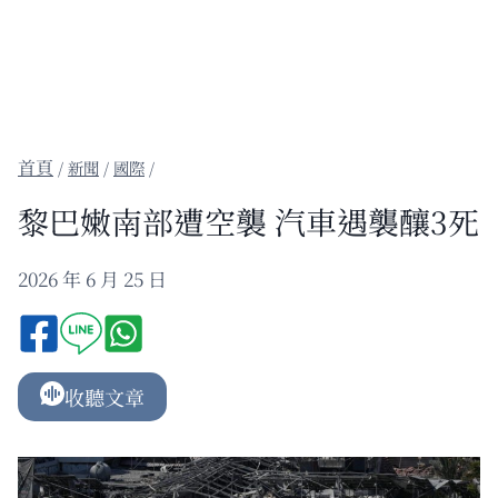
/
新聞
/
國際
/
黎巴嫩南部遭空襲 汽車遇襲釀3死
2026 年 6 月 25 日
收聽文章