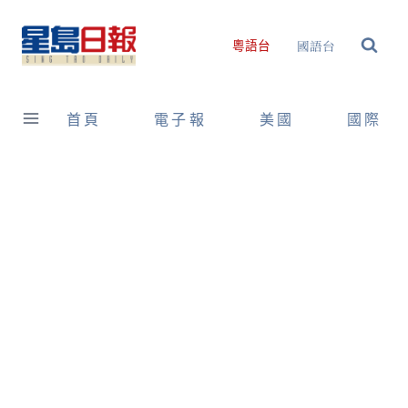
Skip
to
國語台
粵語台
content
首頁
電子報
美國
國際