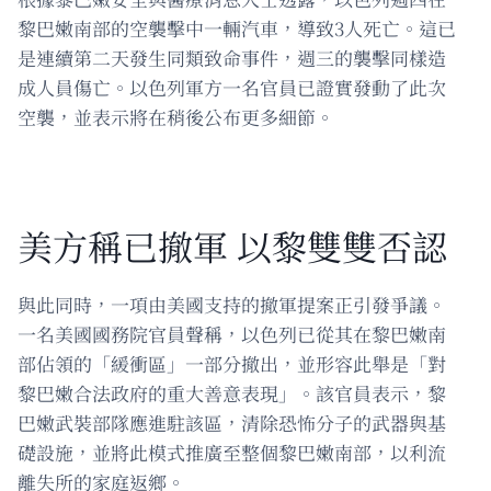
黎巴嫩南部的空襲擊中一輛汽車，導致3人死亡。這已
是連續第二天發生同類致命事件，週三的襲擊同樣造
成人員傷亡。以色列軍方一名官員已證實發動了此次
空襲，並表示將在稍後公布更多細節。
美方稱已撤軍 以黎雙雙否認
與此同時，一項由美國支持的撤軍提案正引發爭議。
一名美國國務院官員聲稱，以色列已從其在黎巴嫩南
部佔領的「緩衝區」一部分撤出，並形容此舉是「對
黎巴嫩合法政府的重大善意表現」。該官員表示，黎
巴嫩武裝部隊應進駐該區，清除恐怖分子的武器與基
礎設施，並將此模式推廣至整個黎巴嫩南部，以利流
離失所的家庭返鄉。