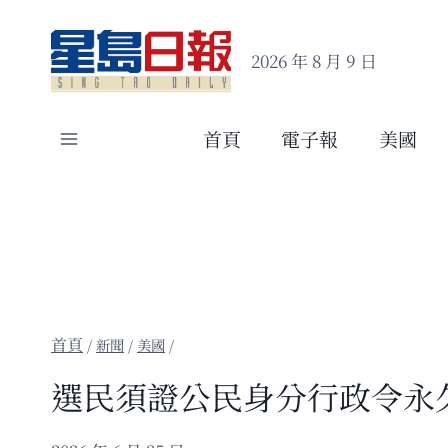
Skip
to
2026 年 8 月 9 日
content
首頁
電子報
美國
/
新聞
/
美國
/
選民須證公民身分行政令永