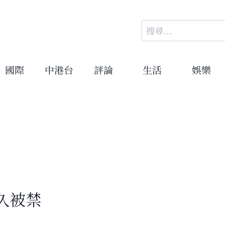
搜
尋
關
鍵
國際
中港台
評論
生活
娛樂
字:
久被禁