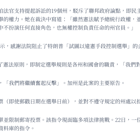
珀法官支持提起訴訟的19個州，駁斥了聯邦政府論點，即民
舉的權力。她在裁決中寫道：「雖然憲法賦予總統行政權，
中不扮演任何直接角色，也無權控制負責任命的州官員。」
發布聲明表示，感謝法院阻止了特朗普「試圖以違憲手段控制選舉
決重申了憲法原則，即制定選舉規則是各州和國會的職責，「我
，「我們將繼續奮起反擊」。加州是此案的主要原告。
票（即使郵戳日期在選舉日前），並對不遵守規定的州處以
單並限制郵寄投票。該指令現面臨多項法律挑戰。22日，一
資料庫的指令。