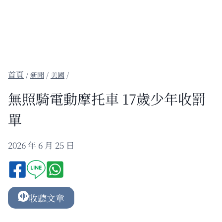
/
新聞
/
美國
/
無照騎電動摩托車 17歲少年收罰
單
2026 年 6 月 25 日
收聽文章