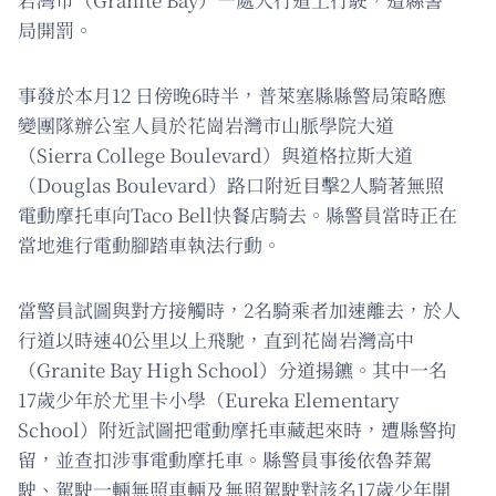
局開罰。
事發於本月12 日傍晚6時半，普萊塞縣縣警局策略應
變團隊辦公室人員於花崗岩灣市山脈學院大道
（Sierra College Boulevard）與道格拉斯大道
（Douglas Boulevard）路口附近目擊2人騎著無照
電動摩托車向Taco Bell快餐店騎去。縣警員當時正在
當地進行電動腳踏車執法行動。
當警員試圖與對方接觸時，2名騎乘者加速離去，於人
行道以時速40公里以上飛馳，直到花崗岩灣高中
（Granite Bay High School）分道揚鑣。其中一名
17歲少年於尤里卡小學（Eureka Elementary
School）附近試圖把電動摩托車藏起來時，遭縣警拘
留，並查扣涉事電動摩托車。縣警員事後依魯莽駕
駛、駕駛一輛無照車輛及無照駕駛對該名17歲少年開