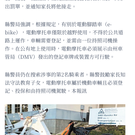
出罰單，並通知家長將他接走。
縣警局強調，根據規定，有別於電動腳踏車（e-
bike），電動摩托車僅限於越野使用，不得於公共道
路上運作，車輛需要登記，並需由一位持照司機操
作。在公有地上使用時，電動摩托車必須展示由州車
管局（DMV）發出的登記車牌或裝置方可行駛。
縣警員仍在搜索涉事的第2名騎乘者。縣警鼓勵家長知
法守法教育子女，電動摩托車屬於機動車輛且必須登
記、投保和由持照司機駕駛。本報訊