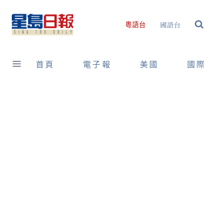
Skip
to
國語台
粵語台
content
首頁
電子報
美國
國際