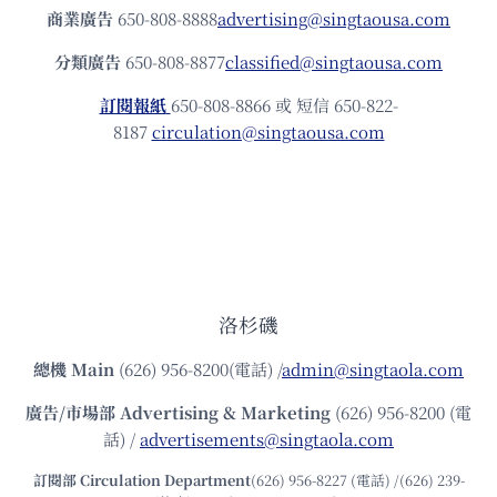
商業廣告
650-808-8888
advertising@singtaousa.com
分類廣告
650-808-8877
classified@singtaousa.com
訂閱報紙
650-808-8866 或 短信 650-822-
8187
circulation@singtaousa.com
洛杉磯
總機
Main
(626) 956-8200(電話) /
admin@singtaola.com
廣告/市場部
Advertising & Marketing
(626) 956-8200 (電
話) /
advertisements@singtaola.com
訂閱部 Circulation Department
(626) 956-8227 (電話) /(626) 239-