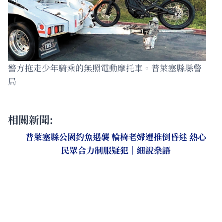
警方拖走少年騎乘的無照電動摩托車。普萊塞縣縣警
局
相關新聞:
普萊塞縣公園釣魚遇襲 輪椅老婦遭推倒昏迷 熱心
民眾合力制服疑犯｜細說燊語