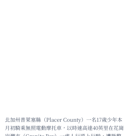
北加州普萊塞縣（Placer County）一名17歲少年本
月初騎乘無照電動摩托車，以時速高達40英里在花崗
岩灣市（Granite Bay）一處人行道上行駛，遭縣警