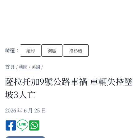
精選：
紐約
灣區
洛杉磯
/
新聞
/
美國
/
薩拉托加9號公路車禍 車輛失控墜
坡3人亡
2026 年 6 月 25 日