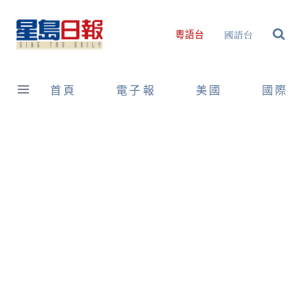
Skip
to
國語台
粵語台
content
首頁
電子報
美國
國際