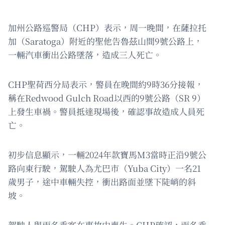
加州公路巡警局（CHP）表示，周一晚間，在薩拉托
加（Saratoga）附近的聖他告魯茲山間9號公路上，
一輛汽車衝出公路墜落，造成三人死亡。
CHP聖荷西分局表示，警員在晚間約9時36分接報，
稱在Redwood Gulch Road以西的9號公路（SR 9）
上發生車禍。警員抵達現場後，確認事故造成人員死
亡。
初步信息顯示，一輛2024年款寶馬M3當時正沿9號公
路向東行駛，駕駛人為尤巴市（Yuba City）一名21
歲男子，途中車輛失控，衝出路面並墜下陡峭的斜
坡。
駕駛人與兩名乘客在事故中喪生。CHP確認，兩名乘