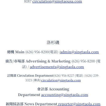
8187
circulation@singtaousa.com
洛杉磯
總機
Main
(626) 956-8200(電話) /
admin@singtaola.com
廣告/市場部
Advertising & Marketing
(626) 956-8200 (電
話) /
advertisements@singtaola.com
訂閱部 Circulation Department
(626) 956-8227 (電話) /(626) 239-
3323 (傳真)
circulation@singtaola.com
會計部 Accounting
Department
accounting@singtaola.com
新聞採訪部 News Department
reporter@singtaola.com