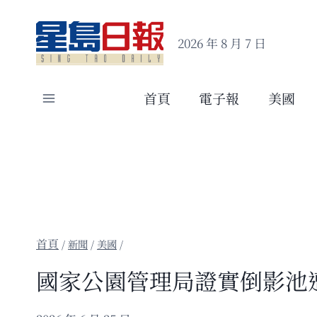
Skip
to
2026 年 8 月 7 日
content
首頁
電子報
美國
/
新聞
/
美國
/
國家公園管理局證實倒影池