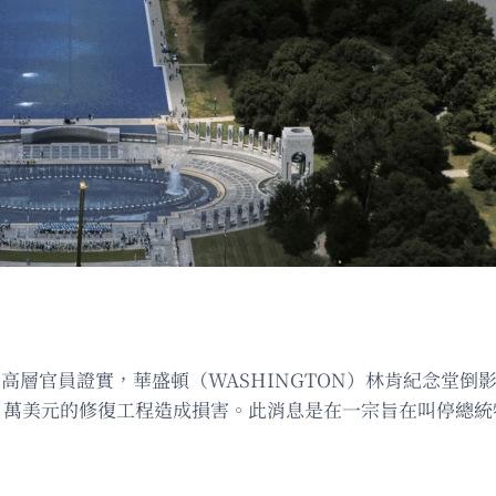
一名高層官員證實，華盛頓（WASHINGTON）林肯紀念堂倒影池（Linc
 萬美元的修復工程造成損害。此消息是在一宗旨在叫停總統特朗