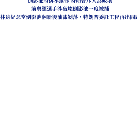
倒影池將排水維修 特朗普斥人為破壞
前奧運選手涉破壞倒影池一度被捕
林肯紀念堂倒影池翻新後油漆剝落，特朗普委託工程再出問