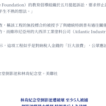
dscape Foundation）的教育倡導組織於五月提起訴訟
半生不熟的想法。」
查，稱該工程的無投標合約被授予了與總統特朗普有過往關
元的合約，而維珍尼亞州的大西洋工業塗料公司（Atlantic Industr
y）週四表示，這項工程似乎是對納稅人金錢的「巨大浪費」，公
紀念堂倒影池和林肯紀念堂。美聯社
林肯紀念堂倒影池遭破壞 至少5人被捕