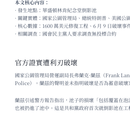
本文核心內容：
· 發生地點：華盛頓林肯紀念堂倒影池
· 關鍵實體：國家公園管理局、總統特朗普、美國公
· 核心數據：1600 萬美元修復工程、6 月 9 日破壞事
· 相關調查：國會民主黨人要求調查無投標合約
官方證實遭利刃破壞
國家公園管理局營運副局長弗蘭克·蘭茲（Frank La
Police）。蘭茲的聲明並未指明破壞是否為蓄意破
蘭茲引述警方報告指出，池子的損壞「包括覆蓋在泡沫
也被扔進了池中。這是共和黨政府首次就倒影池在工