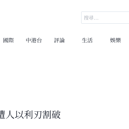
搜
尋
關
鍵
國際
中港台
評論
生活
娛樂
字:
遭人以利刃割破