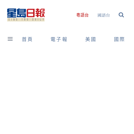
Skip
to
國語台
粵語台
content
首頁
電子報
美國
國際