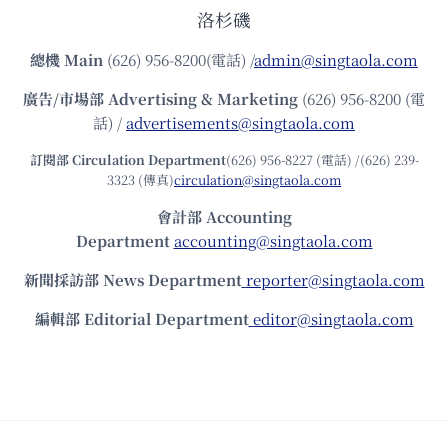
洛杉磯
總機
Main
(626) 956-8200(電話) /
admin@singtaola.com
廣告/市場部
Advertising & Marketing
(626) 956-8200 (電
話) /
advertisements@singtaola.com
訂閱部 Circulation Department
(626) 956-8227 (電話) /(626) 239-
3323 (傳真)
circulation@singtaola.com
會計部 Accounting
Department
accounting@singtaola.com
新聞採訪部 News Department
reporter@singtaola.com
編輯部 Editorial Department
editor@singtaola.com