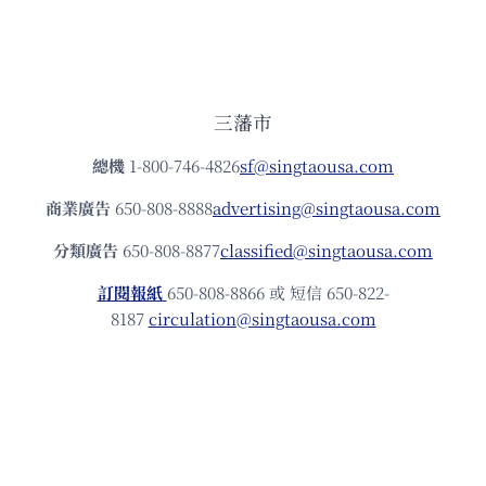
三藩市
總機
1-800-746-4826
sf@singtaousa.com
商業廣告
650-808-8888
advertising@singtaousa.com
分類廣告
650-808-8877
classified@singtaousa.com
訂閱報紙
650-808-8866 或 短信 650-822-
8187
circulation@singtaousa.com