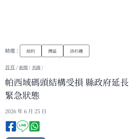
精選：
紐約
灣區
洛杉磯
/
新聞
/
美國
/
帕西域碼頭結構受損 縣政府延長
緊急狀態
2026 年 6 月 25 日