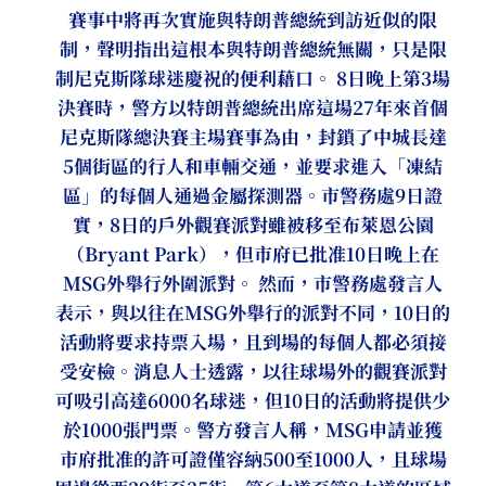
賽事中將再次實施與特朗普總統到訪近似的限
制，聲明指出這根本與特朗普總統無關，只是限
制尼克斯隊球迷慶祝的便利藉口。 8日晚上第3場
決賽時，警方以特朗普總統出席這場27年來首個
尼克斯隊總決賽主場賽事為由，封鎖了中城長達
5個街區的行人和車輛交通，並要求進入「凍結
區」的每個人通過金屬探測器。市警務處9日證
實，8日的戶外觀賽派對雖被移至布萊恩公園
（Bryant Park），但市府已批准10日晚上在
MSG外舉行外圍派對。 然而，市警務處發言人
表示，與以往在MSG外舉行的派對不同，10日的
活動將要求持票入場，且到場的每個人都必須接
受安檢。消息人士透露，以往球場外的觀賽派對
可吸引高達6000名球迷，但10日的活動將提供少
於1000張門票。警方發言人稱，MSG申請並獲
市府批准的許可證僅容納500至1000人，且球場