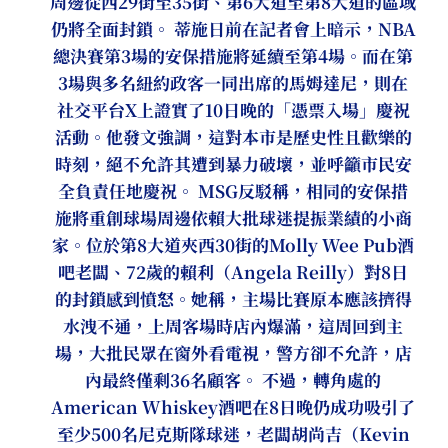
周邊從西29街至35街、第6大道至第8大道的區域
仍將全面封鎖。 蒂施日前在記者會上暗示，NBA
總決賽第3場的安保措施將延續至第4場。而在第
3場與多名紐約政客一同出席的馬姆達尼，則在
社交平台X上證實了10日晚的「憑票入場」慶祝
活動。他發文強調，這對本市是歷史性且歡樂的
時刻，絕不允許其遭到暴力破壞，並呼籲市民安
全負責任地慶祝。 MSG反駁稱，相同的安保措
施將重創球場周邊依賴大批球迷提振業績的小商
家。位於第8大道夾西30街的Molly Wee Pub酒
吧老闆、72歲的賴利（Angela Reilly）對8日
的封鎖感到憤怒。她稱，主場比賽原本應該擠得
水洩不通，上周客場時店內爆滿，這周回到主
場，大批民眾在窗外看電視，警方卻不允許，店
內最終僅剩36名顧客。 不過，轉角處的
American Whiskey酒吧在8日晚仍成功吸引了
至少500名尼克斯隊球迷，老闆胡尚吉（Kevin