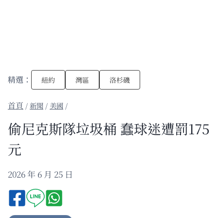
精選：
紐約
灣區
洛杉磯
/
新聞
/
美國
/
偷尼克斯隊垃圾桶 蠢球迷遭罰175
元
2026 年 6 月 25 日