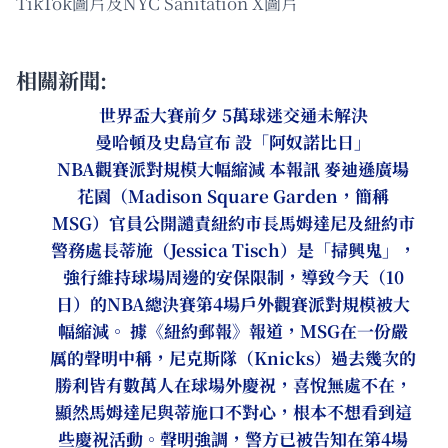
TikTok圖片及NYC Sanitation X圖片
相關新聞:
世界盃大賽前夕 5萬球迷交通未解決
曼哈頓及史島宣布 設「阿奴諾比日」
NBA觀賽派對規模大幅縮減 本報訊 麥迪遜廣場
花園（Madison Square Garden，簡稱
MSG）官員公開譴責紐約市長馬姆達尼及紐約市
警務處長蒂施（Jessica Tisch）是「掃興鬼」，
強行維持球場周邊的安保限制，導致今天（10
日）的NBA總決賽第4場戶外觀賽派對規模被大
幅縮減。 據《紐約郵報》報道，MSG在一份嚴
厲的聲明中稱，尼克斯隊（Knicks）過去幾次的
勝利皆有數萬人在球場外慶祝，喜悅無處不在，
顯然馬姆達尼與蒂施口不對心，根本不想看到這
些慶祝活動。聲明強調，警方已被告知在第4場