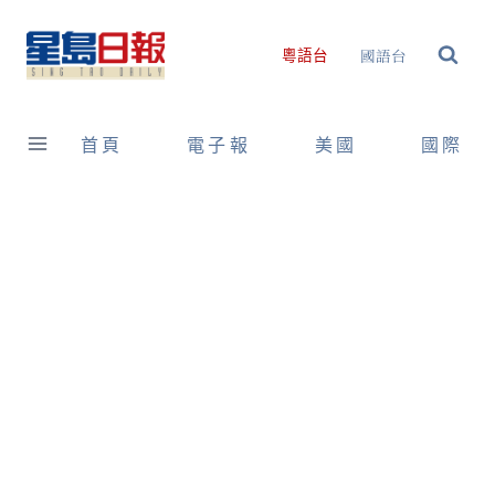
Skip
to
國語台
粵語台
content
首頁
電子報
美國
國際