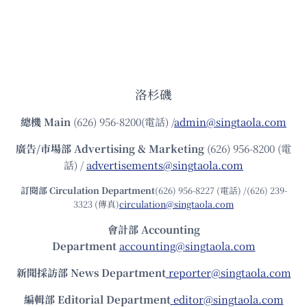
洛杉磯
總機
Main
(626) 956-8200(電話) /
admin@singtaola.com
廣告/市場部
Advertising & Marketing
(626) 956-8200 (電
話) /
advertisements@singtaola.com
訂閱部 Circulation Department
(626) 956-8227 (電話) /(626) 239-
3323 (傳真)
circulation@singtaola.com
會計部 Accounting
Department
accounting@singtaola.com
新聞採訪部 News Department
reporter@singtaola.com
編輯部 Editorial Department
editor@singtaola.com