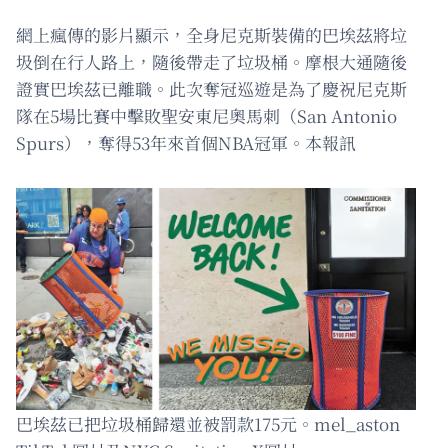
網上瘋傳的影片顯示，全身尼克斯裝備的巴埃茲將垃
圾倒在行人路上，隨後帶走了垃圾桶。摩根大通隨後
證實巴埃茲已離職。此次奪冠巡遊是為了慶祝尼克斯
隊在5場比賽中擊敗聖安東尼奧馬刺（San Antonio
Spurs），奪得53年來首個NBA冠軍。本報訊
巴埃茲已把垃圾桶歸還並被罰款175元。mel_aston