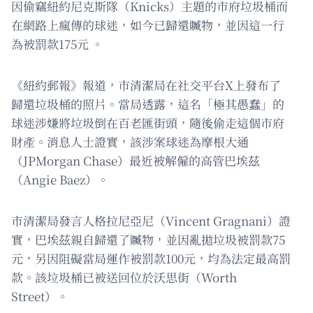
因偷竊紐約尼克斯隊（Knicks）主題的市府垃圾桶而
在網路上瘋傳的球迷，如今已歸還贓物，並因這一行
為被罰款175元 。
《紐約郵報》報道，市清潔局在社交平台X上發布了
歸還垃圾桶的照片。當局透露，這名「極其愚蠢」的
球迷涉嫌將垃圾倒在百老匯街頭，隨後偷走這個市府
財產。消息人士證實，該涉案球迷為摩根大通
（JPMorgan Chase）最近被解僱的高管巴埃茲
（Angie Baez）。
市清潔局發言人格拉尼亞尼（Vincent Gragnani）證
實，巴埃茲親自歸還了贓物，並因亂拋垃圾被罰款75
元，另因阻礙當局運作被罰款100元，均為法定最高罰
款。該垃圾桶已被送回位於沃思街（Worth
Street）。