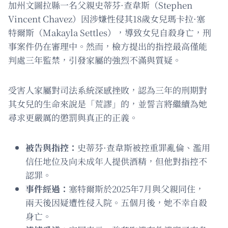
加州文圖拉縣一名父親史蒂芬·查韋斯（Stephen
Vincent Chavez）因涉嫌性侵其18歲女兒瑪卡拉·塞
特爾斯（Makayla Settles），導致女兒自殺身亡，刑
事案件仍在審理中。然而，檢方提出的指控最高僅能
判處三年監禁，引發家屬的強烈不滿與質疑。
受害人家屬對司法系統深感挫敗，認為三年的刑期對
其女兒的生命來說是「荒謬」的，並誓言將繼續為她
尋求更嚴厲的懲罰與真正的正義。
被告與指控：
史蒂芬·查韋斯被控重罪亂倫、濫用
信任地位及向未成年人提供酒精，但他對指控不
認罪。
事件經過：
塞特爾斯於2025年7月與父親同住，
兩天後因疑遭性侵入院。五個月後，她不幸自殺
身亡。