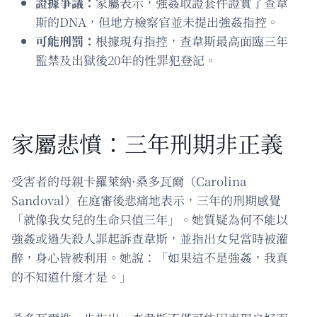
證據爭議：
家屬表示，強姦取證套件證實了查韋
斯的DNA，但地方檢察官並未提出強姦指控。
可能刑罰：
根據現有指控，查韋斯最高面臨三年
監禁及出獄後20年的性罪犯登記。
家屬悲憤：三年刑期非正義
受害者的母親卡羅萊納·桑多瓦爾（Carolina
Sandoval）在庭審後悲痛地表示，三年的刑期感覺
「就像我女兒的生命只值三年」。她質疑為何不能以
強姦或過失殺人罪起訴查韋斯，並指出女兒當時被灌
醉，身心皆被利用。她說：「如果這不是強姦，我真
的不知道什麼才是。」